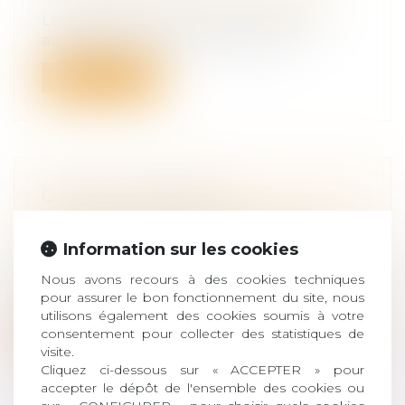
leur patrimoine
/
Violences familiales
Le ministère de la Justice a diffusé, fin
août 2024, une circulaire sur la pr...
Lire la suite
CONTRAT OBSÈQUES
Droit de la famille, des personnes et de
leur patrimoine
/
Patrimoine et
Information sur les cookies
succession
C’est prévoir ses obsèques. Il s’agit de
Nous avons recours à des cookies techniques
contrats de prévoyance, qui permette...
pour assurer le bon fonctionnement du site, nous
utilisons également des cookies soumis à votre
consentement pour collecter des statistiques de
Lire la suite
visite.
Cliquez ci-dessous sur « ACCEPTER » pour
accepter le dépôt de l'ensemble des cookies ou