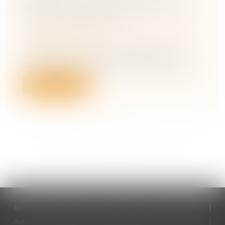
RECOURS SUBROGATOIRE DE LA
CAISSE DES DÉPÔTS
Droit du travail - Salariés
/
Responsabilité
accident du travail
Un tribunal correctionnel déclare une
conductrice coupable de blessures invol...
Lire la suite
<<
<
...
47
48
49
50
51
52
53
...
>
>>
Accueil
Cabinet
Votre avocat
Expertises
Actus
Honoraires
RDV en ligne
Contact