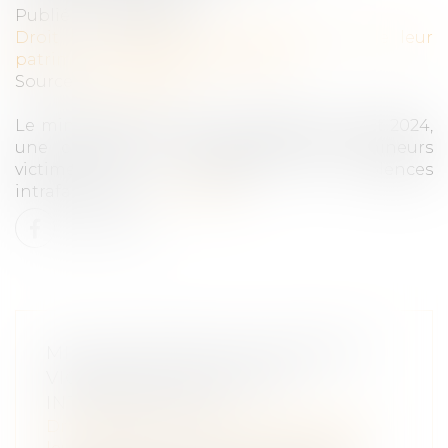
Publié le :
27/09/2024
Droit de la famille, des personnes et de leur
patrimoine
/
Violences familiales
Source :
www.weka.fr
Le ministère de la Justice a diffusé, fin août 2024,
une circulaire sur la protection des mineurs
victimes et co-victimes de violences
intrafamiliales...
Lire la suite
MIEUX PROTÉGER LES ENFANTS
VICTIMES DE VIOLENCES
INTRAFAMILIALES
Droit de la famille, des personnes et de