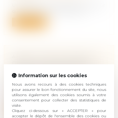
Un héritage, ça ne se refuse pas ? Bien sûr
que si ! Et vous avez même intérê...
Lire la suite
AMIANTE : POINT DE DÉPART DU
DÉLAI D’ACTION DU SALARIÉ
EXPOSÉ POUR RÉPARATION DU
Information sur les cookies
PRÉJUDICE D’ANXIÉTÉ
Droit du travail - Salariés
/
Responsabilité
Nous avons recours à des cookies techniques
accident du travail
pour assurer le bon fonctionnement du site, nous
Aux termes de l’article L. 1471-1 du Code du
utilisons également des cookies soumis à votre
travail, dans sa rédaction antér...
consentement pour collecter des statistiques de
visite.
Cliquez ci-dessous sur « ACCEPTER » pour
Lire la suite
accepter le dépôt de l'ensemble des cookies ou