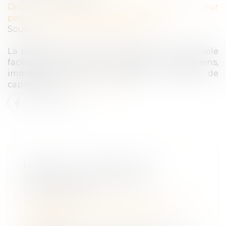
Droit de la famille, des personnes et de leur
patrimoine
/
Patrimoine et succession
Source :
www.patrimoine24.com
La présence d’un mineur dans une société civile
facilite tout d’abord la gestion de ses biens,
immeubles, valeurs mobilières, contrats de
capitalisation...
Lire la suite
HÉRITAGE : POURQUOI ET
COMMENT REFUSER UNE
SUCCESSION ?
Droit de la famille, des personnes et de
leur patrimoine
/
Patrimoine et
succession