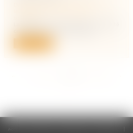
Droit de la famille, des personnes et de
leur patrimoine
/
Patrimoine et
succession
La présence d’un mineur dans une société
civile facilite tout d’abord la gest...
Lire la suite
<<
<
...
183
184
185
186
187
188
189
...
>
>>
Accueil
Cabinet
Votre avocat
Expertises