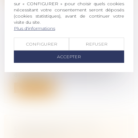
sur « CONFIGURER » pour choisir quels cookies
nécessitant votre consentement seront déposés
(cookies statistiques), avant de continuer votre
visite du site.
Plus d'informations
RAPPORT DU DÉFENSEUR DES
DROITS AU COMITÉ DES DROITS
CONFIGURER
REFUSER
DE L’ENFANT DE L’ONU
Droit de la famille, des personnes et de
ACCEPTER
leur patrimoine
/
Filiation
Le Défenseur des droits et la Défenseure
des enfants, son adjointe, publient...
Lire la suite
LE MINEUR ASSOCIÉ D'UNE
SOCIÉTÉ CIVILE