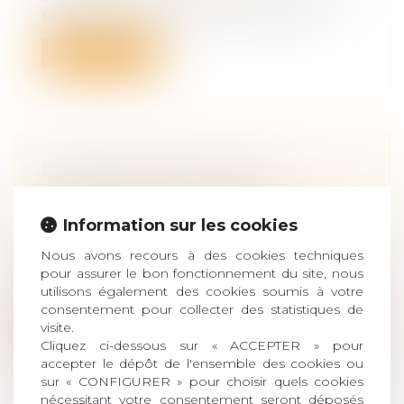
rapport de la mission d'information...
Lire la suite
RECOURS CONTRE TIERS :
DÉFINITION, EXEMPLES ET
PRESCRIPTION
Information sur les cookies
Droit des obligations et des suretés
/
Droit
Nous avons recours à des cookies techniques
de la responsabilité
pour assurer le bon fonctionnement du site, nous
Le Code civil dispose que : Tout fait
utilisons également des cookies soumis à votre
quelconque de l'homme, qui cause à autr...
consentement pour collecter des statistiques de
visite.
Lire la suite
Cliquez ci-dessous sur « ACCEPTER » pour
accepter le dépôt de l'ensemble des cookies ou
sur « CONFIGURER » pour choisir quels cookies
nécessitant votre consentement seront déposés