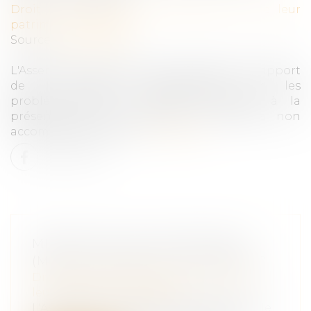
Droit de la famille, des personnes et de leur
patrimoine
/
Filiation
Source :
www.weka.fr
L'Assemblée nationale vient de publier le rapport
de la mission d'information sur les
problématiques de sécurité associées à la
présence sur le territoire de mineurs non
accompagnés (MNA)...
Lire la suite
MINEURS NON ACCOMPAGNÉS
(MNA) ET SÉCURITÉ : QUE FAIRE ?
Droit de la famille, des personnes et de
leur patrimoine
/
Filiation
L'Assemblée nationale vient de publier le