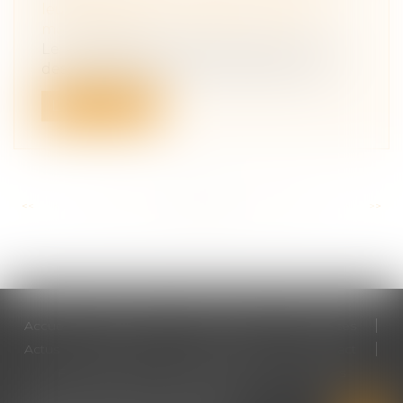
leur patrimoine
/
Couples et régime
matrimoniaux
Le mariage contracté sans amour, pour
des considérations raisonnables, voire...
Lire la suite
<<
<
...
161
162
163
164
165
166
167
...
>
>>
Accueil
Cabinet
Votre avocat
Expertises
Actus
Honoraires
RDV en ligne
Contact
Plan du site
Mentions légales
Articles