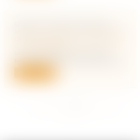
QUAND LE PHOTOVOLTAÏQUE
MÈNE AU TROUBLE DU VOISINAGE
Droit des obligations et des suretés
/
Droit
de la responsabilité
La cour d'appel de Rouen a obligé un
particulier à enlever ses panneaux photo...
Lire la suite
<<
<
...
186
187
188
189
190
191
192
...
>
>>