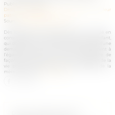
Publié le :
16/07/2020
Droit de la famille, des personnes et de leur
patrimoine
/
Filiation
Source :
www.actualitesdudroit.fr
Dès lors qu’elle est motivée et qu’il est statué en
considération de l’intérêt supérieur de l’enfant,
qui doit être primordial, la décision de rejet d’une
demande de droit de visite et d’hébergement à
l’égard d’un enfant ne porte pas atteinte de
façon disproportionnée au droit au respect de la
vie privée et familiale de l’ex-compagne de la
mère de l’enfant...
Lire la suite
DONS : TRANSMETTRE SON