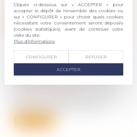
Cliquez ci-dessous sur « ACCEPTER » pour
Lors du décès d’un proche, les héritiers
accepter le dépôt de l'ensemble des cookies ou
doivent établir une déclaration de s...
sur « CONFIGURER » pour choisir quels cookies
nécessitant votre consentement seront déposés
Lire la suite
(cookies statistiques), avant de continuer votre
visite du site.
Plus d'informations
CONFIGURER
REFUSER
MODALITÉS DES RELATIONS ENTRE
ACCEPTER
UN ENFANT ET UN TIERS : SEUL
L’INTÉRÊT DE L’ENFANT COMPTE
Droit de la famille, des personnes et de
leur patrimoine
/
Filiation
Dès lors qu’elle est motivée et qu’il est
statué en considération de l’intérê...
Lire la suite