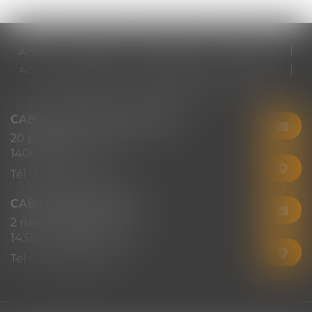
Accueil
Cabinet
Votre avocat
Expertises
Actus
Honoraires
RDV en ligne
Contact
Plan du site
Mentions légales
Articles
CABINET CHRISTINE CORBEL
20 place saint sauveur
14000 CAEN
Tél :
02 31 50 08 82
CABINET SECONDAIRE
2 rue Montebello
14310 VILLERS-BOCAGE
Tél :
02 31 50 08 82