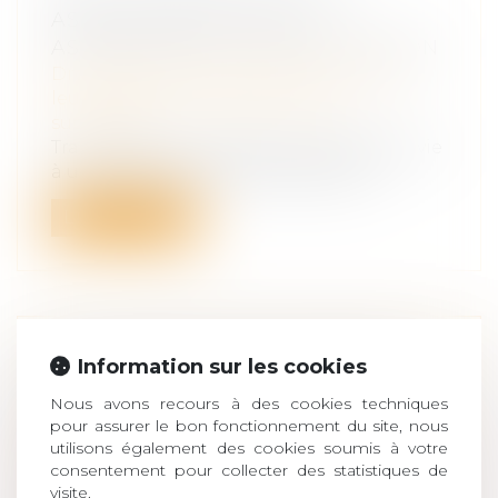
ASSURANCE-VIE À UNE
ASSOCIATION OU UNE FONDATION
Droit de la famille, des personnes et de
leur patrimoine
/
Patrimoine et
succession
Transmettre le capital d'une assurance-vie
à un organisme d'intérêt général e...
Lire la suite
DÉCLARATION DE SUCCESSION :
Information sur les cookies
L’ADMINISTRATION FISCALE FAIT
Nous avons recours à des cookies techniques
PREUVE DE MANSUÉTUDE
pour assurer le bon fonctionnement du site, nous
Droit de la famille, des personnes et de
utilisons également des cookies soumis à votre
leur patrimoine
/
Patrimoine et
consentement pour collecter des statistiques de
visite.
succession