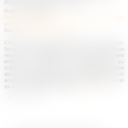
ASSISTANCE ÉDUCATIVE
Publié le :
11/05/2022
Droit de la famille, des personnes et de leur
patrimoine
/
Filiation
Source :
www.actu-juridique.fr
C’est dans ses nouveaux bureaux à Neuilly-sur-
Seine que Me Isabelle Clanet dit Lamanit nous
reçoit, accompagnée par l’ancienne juge des
enfants et maintenant vice-présidente au
tribunal judiciaire de Paris, Anaïs Vrain. Toutes
deux ont cosigné dans la revue Délibéréen° 13 un
article sur l’expérimentation qui a lieu au tribunal
de Nanterre depuis avril 2020...
Lire la suite