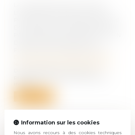
LA JOUISSANCE GRATUITE DU
LOGEMENT FAMILIAL ACCORDÉ
PAR LE JUGE À L’ÉPOUSE AU TITRE
DU DEVOIR DE SECOURS NE DOIT
PAS ÊTRE PRIS EN CONSIDÉRATION
DANS L’ÉVALUATION DE LA
PRESTATION COMPENSATOIRE
Droit de la famille, des personnes et de
leur patrimoine
/
Divorce et séparation
Dans cette affaire un divorce est
prononcé entre deux époux, l’épouse
invoqua...
Lire la suite
Information sur les cookies
Nous avons recours à des cookies techniques