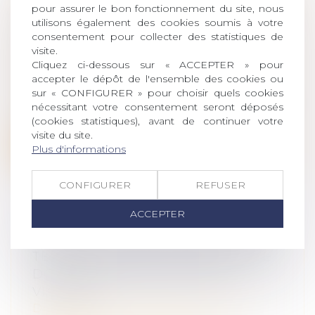
À NANTERRE, ON EXPÉRIMENTE LA
pour assurer le bon fonctionnement du site, nous
DÉSIGNATION D’OFFICE D’AVOCAT
utilisons également des cookies soumis à votre
POUR CHAQUE MINEUR SUIVI EN
consentement pour collecter des statistiques de
visite.
ASSISTANCE ÉDUCATIVE
Cliquez ci-dessous sur « ACCEPTER » pour
Droit de la famille, des personnes et de
accepter le dépôt de l'ensemble des cookies ou
leur patrimoine
/
Filiation
sur « CONFIGURER » pour choisir quels cookies
C’est dans ses nouveaux bureaux à Neuilly-
nécessitant votre consentement seront déposés
sur-Seine que Me Isabelle Clanet di...
(cookies statistiques), avant de continuer votre
visite du site.
Lire la suite
Plus d'informations
CONFIGURER
REFUSER
ACCEPTER
RAPPORT D’UNE DONATION D’UN
TERRAIN CONSTRUCTIBLE QUE LE
DONATAIRE A PAR LA SUITE
VIABILISÉ
Droit de la famille, des personnes et de