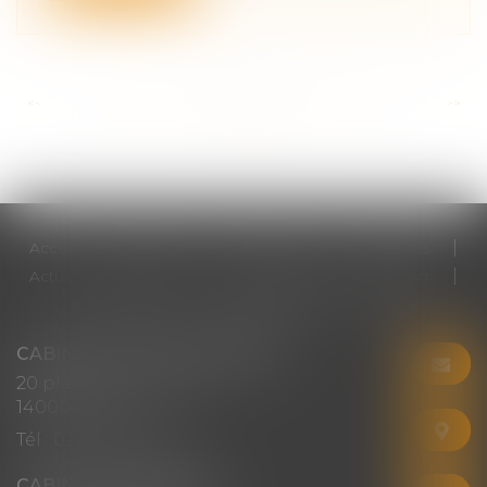
<<
<
...
126
127
128
129
130
131
132
...
>
>>
Accueil
Cabinet
Votre avocat
Expertises
Actus
Honoraires
RDV en ligne
Contact
Plan du site
Mentions légales
Articles
CABINET CHRISTINE CORBEL
20 place saint sauveur
14000 CAEN
Tél :
02 31 50 08 82
CABINET SECONDAIRE