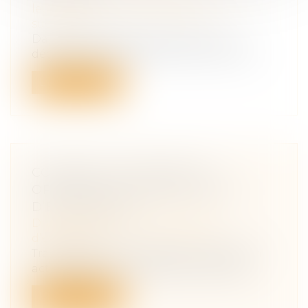
leur patrimoine
/
Patrimoine et
succession
Dans cette affaire, deux époux sont
décédés respectivement les 11 avril 1976...
Lire la suite
COMMENT ORGANISER ET
OPTIMISER LA TRANSMISSION
D’ENTREPRISE ?
Droit des sociétés
/
Transmission
d’entreprise
Transmettre son entreprise n’est pas un
acte de gestion courante et ne s’impr...
Lire la suite