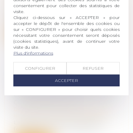
leur patrimoine
/
Patrimoine et
consentement pour collecter des statistiques de
succession
visite.
Madame et Monsieur X n'en revenaient
Cliquez ci-dessous sur « ACCEPTER » pour
pas. À la mort de leur mère, ils découvr...
accepter le dépôt de l'ensemble des cookies ou
sur « CONFIGURER » pour choisir quels cookies
Lire la suite
nécessitant votre consentement seront déposés
(cookies statistiques), avant de continuer votre
visite du site.
Plus d'informations
CONFIGURER
REFUSER
NATIONALITÉ FRANÇAISE PAR
MARIAGE : LA CONCEPTION D’UN
ACCEPTER
ENFANT HORS UNION SUFFIT À
CARACTÉRISER LA CESSATION DE
COMMUNAUTÉ DE VIE
Droit de la famille, des personnes et de
leur patrimoine
/
Divorce et séparation
L’article 21-2 du Code civil prévoit que
l’étranger marié à un ressortissant...