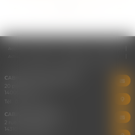
<<
<
...
8
9
10
11
12
13
14
...
>
>>
Accueil
Cabinet
Votre avocat
Expertises
Actus
Honoraires
RDV en ligne
Contact
Plan du site
Mentions légales
Articles
CABINET CHRISTINE CORBEL
20 place saint sauveur
14000 CAEN
Tél :
02 31 50 08 82
CABINET SECONDAIRE
2 rue Montebello
14310 VILLERS-BOCAGE