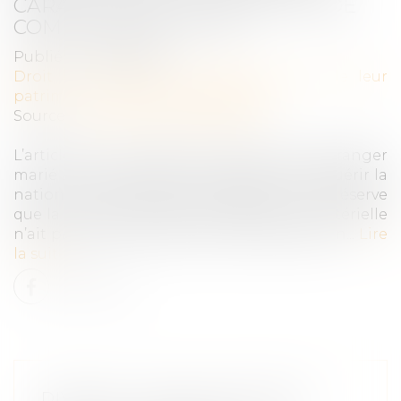
CARACTÉRISER LA CESSATION DE
COMMUNAUTÉ DE VIE
Publié le :
02/09/2025
Droit de la famille, des personnes et de leur
patrimoine
/
Divorce et séparation
Source :
www.lemag-juridique.com
L’article 21-2 du Code civil prévoit que l’étranger
marié à un ressortissant français peut acquérir la
nationalité française par déclaration, sous réserve
que la communauté de vie affective et matérielle
n’ait pas cessé à la date de cette déclaration...
Lire
la suite
DIVORCE : QUELLE EST CETTE