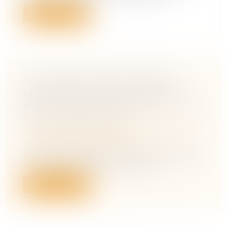
Lire la suite
CONTESTATION DE PATERNITÉ :
LES JUGES NE PEUVENT PAS
RELEVER D’OFFICE LE MOYEN TIRÉ
DE LA PRESCRIPTION
Droit de la famille, des personnes et de
leur patrimoine
/
Filiation
Selon l’article 2247 du Code civil, les juges
ne peuvent pas soulever d’offic...
Lire la suite