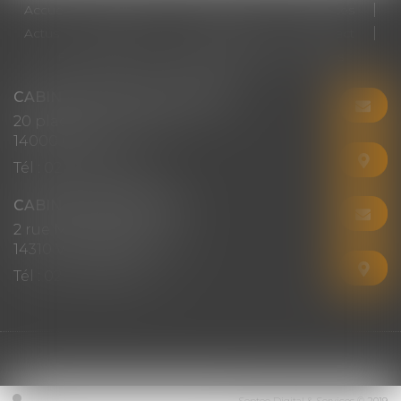
Accueil
Cabinet
Votre avocat
Expertises
Actus
Honoraires
RDV en ligne
Contact
Plan du site
Mentions légales
Articles
CABINET CHRISTINE CORBEL
20 place saint sauveur
14000 CAEN
Tél :
02 31 50 08 82
CABINET SECONDAIRE
2 rue Montebello
14310 VILLERS-BOCAGE
Tél :
02 31 50 08 82