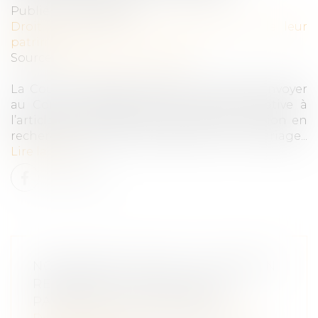
Publié le :
08/01/2020
Droit de la famille, des personnes et de leur
patrimoine
Source :
www.juridiconline.com
La Cour de cassation décide de ne pas renvoyer
au Conseil constitutionnel une QPC relative à
l’article 327 du code civil concernant l’action en
recherche judicaire de paternité hors mariage...
Lire la suite
NON-RENVOI DE QPC : ACTION EN
RECHERCHE JUDICIAIRE DE
PATERNITÉ HORS MARIAGE