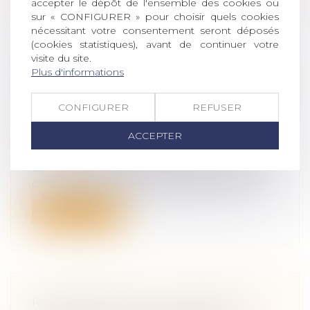
accepter le dépôt de l'ensemble des cookies ou
sur « CONFIGURER » pour choisir quels cookies
nécessitant votre consentement seront déposés
(cookies statistiques), avant de continuer votre
QUELLES SONT LES INCIDENCES
visite du site.
DU RÉGIME DE LA COMMUNAUTÉ
Plus d'informations
UNIVERSELLE SUR LES DONATIONS
?
CONFIGURER
REFUSER
Droit de la famille, des personnes et de
ACCEPTER
leur patrimoine
/
Patrimoine et
succession
La Cour de cassation se prononce sur la
contestation par l’épouse de donation...
Lire la suite
RESPONSABILITÉ DU FABRICANT :