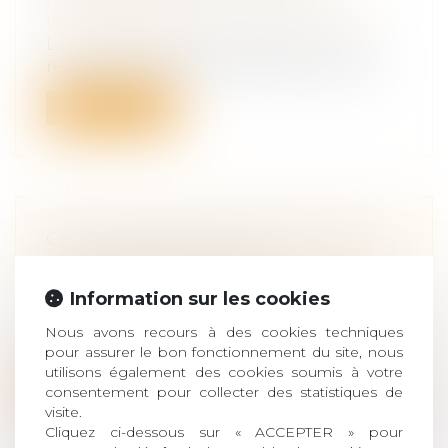
Droit de la famille, des personnes et de
leur patrimoine
La Cour de cassation décide de ne pas
renvoyer au Conseil constitutionnel une...
Lire la suite
CEDH : MÈRE D’INTENTION DANS
LE CADRE D’UNE GPA
Droit de la famille, des personnes et de
Information sur les cookies
leur patrimoine
Les requérants sont cinq ressortissants
Nous avons recours à des cookies techniques
pour assurer le bon fonctionnement du site, nous
français, un couple, et trois mineurs...
utilisons également des cookies soumis à votre
consentement pour collecter des statistiques de
Lire la suite
visite.
Cliquez ci-dessous sur « ACCEPTER » pour