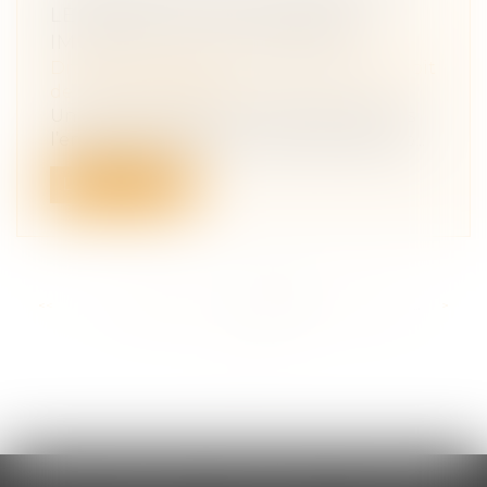
LE DÉFAUT D’INFORMATION
IMPLIQUE CELUI DU PRODUIT
Droit des obligations et des suretés
/
Droit
de la responsabilité
Une femme souffrant d’épilepsie depuis
l’enfance avait pris, au moment même o...
Lire la suite
<<
<
...
205
206
207
208
209
210
211
...
>
>>