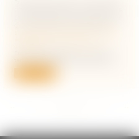
DEVOIR DE CONSEIL DU NOTAIRE
ET ASSURANCE-VIE : LE POINT SUR
L'OBLIGATION D'INFORMATION EN
CAS DE PARTAGE SUCCESSORAL
Droit de la famille, des personnes et de
leur patrimoine
/
Patrimoine et
succession
En matière successorale, le notaire est
tenu à une obligation de conseil enve...
Lire la suite
<<
<
...
23
24
25
26
27
28
29
...
>
>>