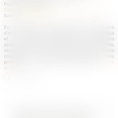
Publié le :
05/05/2025
Droit des sociétés
/
Transmission d’entreprise
Source :
www.insee.fr
En mars 2025, le nombre total de créations
d’entreprises, tous types d’entreprises confondus
et en données corrigées des variations
saisonnières et des effets des jours ouvrables,
recule de nouveau (pour le quatrième mois
consécutif), et plus nettement qu’au mois
précédent (-1,3 % après -0,8 % en février)...
Lire la
suite
VIOLENCES SUR LES ENFANTS : LES
ALERTES NE SONT PAS AISÉES