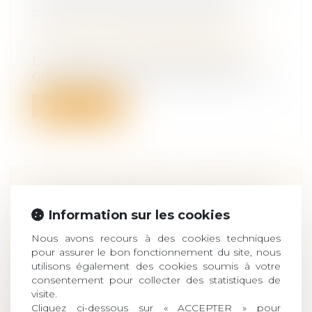
POUR LES PROFESSIONNELS
Droit de la famille, des personnes et de
leur patrimoine
/
Violences familiales
De septembre 2024 à février 2025, le
Groupe d'observation de la protection de...
Lire la suite
NOUVELLE BAISSE DES CRÉATIONS
D’ENTREPRISES EN MARS 2025 -
Information sur les cookies
INFORMATIONS RAPIDES
Nous avons recours à des cookies techniques
Droit des sociétés
/
Transmission
pour assurer le bon fonctionnement du site, nous
d’entreprise
utilisons également des cookies soumis à votre
En mars 2025, le nombre total de
consentement pour collecter des statistiques de
visite.
créations d’entreprises, tous types
Cliquez ci-dessous sur « ACCEPTER » pour
d’entrep...