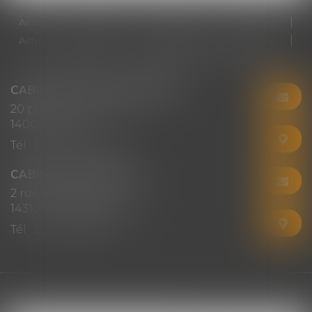
Accueil
Cabinet
Votre avocat
Expertises
Actus
Honoraires
RDV en ligne
Contact
Plan du site
Mentions légales
Articles
CABINET CHRISTINE CORBEL
20 place saint sauveur
14000 CAEN
Tél :
02 31 50 08 82
CABINET SECONDAIRE
2 rue Montebello
14310 VILLERS-BOCAGE
Tél :
02 31 50 08 82