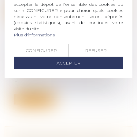
accepter le dépôt de l'ensemble des cookies ou
sur « CONFIGURER » pour choisir quels cookies
Lire la suite
nécessitant votre consentement seront déposés
(cookies statistiques), avant de continuer votre
visite du site.
Plus d'informations
CONFIGURER
REFUSER
OIT : INCIDENCE DE L'IA SUR LA
SANTÉ ET LA SÉCURITÉ AU TRAVAIL
ACCEPTER
Droit du travail - Salariés
/
Responsabilité
accident du travail
Un rapport rendu le 23 avril 2025 de
l’Organisation internationale du Travail...
Lire la suite