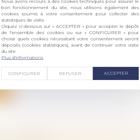
Nous avons recours à des cookies techniques pour assurer le
bon fonctionnement du site, nous utilisons également des
ite
cookies soumis à votre consentement pour collecter des
statistiques de visite.
Cliquez ci-dessous sur « ACCEPTER » pour accepter le dépôt
de l'ensemble des cookies ou sur « CONFIGURER » pour
choisir quels cookies nécessitant votre consentement seront
déposés (cookies statistiques), avant de continuer votre visite
SSION MIXTE PARITAIRE ADOPTE LE PROJET
du site.
À LA PROTECTION DES ENFANTS
Plus d'informations
 famille, des personnes et de leur patrimoine
/
Filiatio
doption à l’unanimité en 1ère lecture à l’Assemblée 
ACCEPTER
CONFIGURER
REFUSER
ite
 : UN «PRÉJUDICE D’ANXIÉTÉ» RECONNU PO