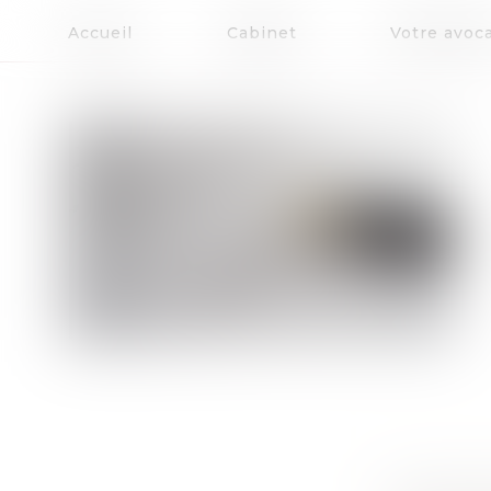
Accueil
Cabinet
Votre avoc