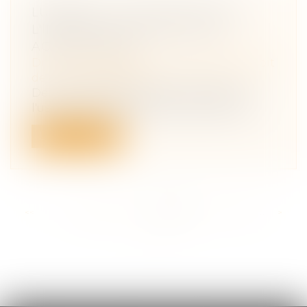
LUBRIZOL : LE CASSE-TÊTE DE
L'INDEMNISATION POUR LES
AGRICULTEURS
Droit des obligations et des suretés
/
Droit
de la responsabilité
Deux mois et demi après l'incendie de
l'usine chimique Lubrizol, à Rouen, les...
Lire la suite
<<
<
...
206
207
208
209
210
211
212
...
>
>>