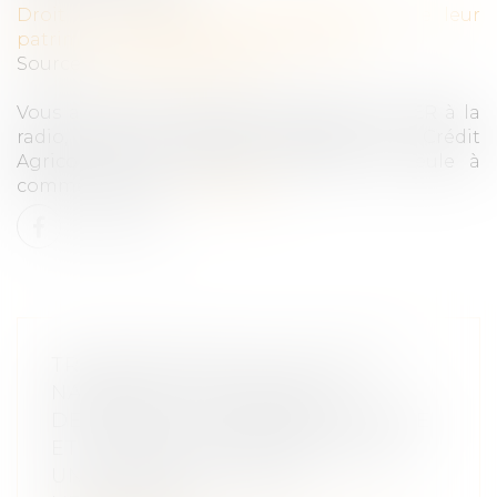
Droit de la famille, des personnes et de leur
patrimoine
/
Patrimoine et succession
Source :
www.cbanque.com
Vous avez peut-être entendu parler du PER à la
radio, dans la dernière publicité du Crédit
Agricole. Cette banque n'est pas la seule à
commercialiser...
Lire la suite
TRANSCRIPTION DE L’ACTE DE
NAISSANCE DES ENFANTS
DÉSIGNANT LE PÈRE BIOLOGIQUE
ET LE PÈRE D’INTENTION POUR
UNE GPA EFFECTUÉE À