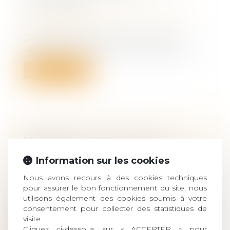
L'ÉTRANGER
Droit de la famille, des personnes et de
leur patrimoine
Deux couples d’hommes, l’un marié,
l’autre pas, ont recours à la gestation po...
Lire la suite
OUVRIR UN PLAN ÉPARGNE
RETRAITE
Information sur les cookies
Droit de la famille, des personnes et de
leur patrimoine
/
Patrimoine et
Nous avons recours à des cookies techniques
succession
pour assurer le bon fonctionnement du site, nous
Vous avez peut-être entendu parler du
utilisons également des cookies soumis à votre
PER à la radio, dans la dernière public...
consentement pour collecter des statistiques de
visite.
Lire la suite
Cliquez ci-dessous sur « ACCEPTER » pour