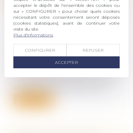
accepter le dépôt de l'ensemble des cookies ou
sur « CONFIGURER » pour choisir quels cookies
nécessitant votre consentement seront déposés
(cookies statistiques), avant de continuer votre
visite du site.
Plus d'informations
DUTREIL-TRANSMISSION ET
ENTREPRISE INDIVIDUELLE : DE LA
CONFIGURER
REFUSER
PREUVE DU CARACTÈRE
NÉCESSAIRE DES BIENS TRANSMIS
ACCEPTER
Droit des sociétés
/
Transmission
d’entreprise
La Cour d’Appel de Pau vient de rappeler
que l’exonération partielle prévue p...
Lire la suite