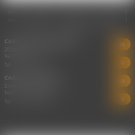
Accueil
Cabinet
Votre avocat
Expertises
Actus
Honoraires
RDV en ligne
Contact
Plan du site
Mentions légales
Articles
CABINET CHRISTINE CORBEL
20 place saint sauveur
14000 CAEN
Tél :
02 31 50 08 82
CABINET SECONDAIRE
2 rue Montebello
14310 VILLERS-BOCAGE
Tél :
02 31 50 08 82