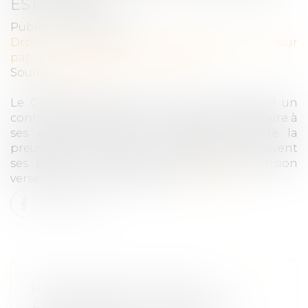
EST ÉTABLI
Publié le :
26/04/2022
Droit de la famille, des personnes et de leur
patrimoine
/
Divorce et séparation
Source :
www.efl.fr
Le Conseil d'Etat illustre le cas dans lequel un
contribuable qui verse une pension alimentaire à
ses parents résidant à l'étranger apporte la
preuve de l'état de besoin dans lequel se trouvent
ses parents et peut ainsi déduire la pension
versée de son revenu global...
Lire la suite
HOMOPARENTÉ : RÈGLES
APPLICABLES AUX RELATIONS