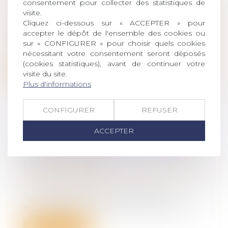
consentement pour collecter des statistiques de
leur patrimoine
/
Patrimoine et
visite.
succession
Cliquez ci-dessous sur « ACCEPTER » pour
S’agissant d’une donation en nue-
accepter le dépôt de l'ensemble des cookies ou
propriété contestée par un créancier, les
sur « CONFIGURER » pour choisir quels cookies
ju...
nécessitant votre consentement seront déposés
(cookies statistiques), avant de continuer votre
Lire la suite
visite du site.
Plus d'informations
CONFIGURER
REFUSER
ACCEPTER
RESPONSABILITÉ DU FAIT DES
CHOSES : INCIDENCE DE LA FAUTE
DE LA VICTIME
Droit des obligations et des suretés
/
Droit
de la responsabilité
Seul le fait de la victime à l’origine
exclusive de son dommage fait obstacle...