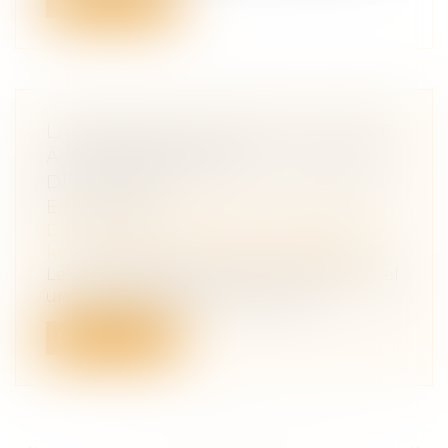
Lire la suite
LA PENSION ALIMENTAIRE VERSÉE
À L'ÉTRANGER EST
DÉDUCTIBLE SI L'ÉTAT DE BESOIN
EST ÉTABLI
Droit de la famille, des personnes et de
leur patrimoine
/
Divorce et séparation
Le Conseil d'Etat illustre le cas dans lequel
un contribuable qui verse une p...
Lire la suite