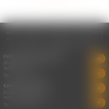
<<
<
...
127
128
129
130
131
132
133
...
>
>>
Accueil
Cabinet
Votre avocat
Expertises
Actus
Honoraires
RDV en ligne
Contact
Plan du site
Mentions légales
Articles
CABINET CHRISTINE CORBEL
20 place saint sauveur
14000 CAEN
Tél :
02 31 50 08 82
CABINET SECONDAIRE
2 rue Montebello
14310 VILLERS-BOCAGE
Tél :
02 31 50 08 82