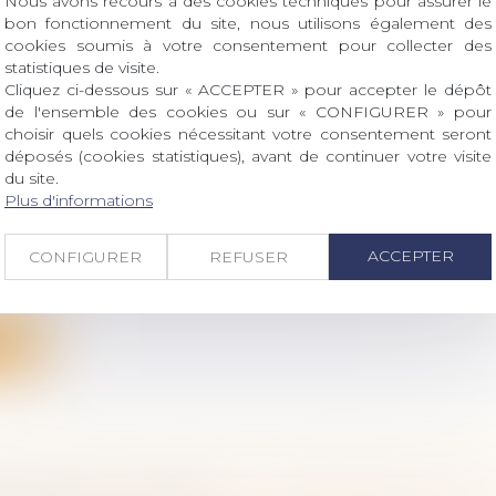
Nous avons recours à des cookies techniques pour assurer le
bon fonctionnement du site, nous utilisons également des
cookies soumis à votre consentement pour collecter des
ite
statistiques de visite.
Cliquez ci-dessous sur « ACCEPTER » pour accepter le dépôt
de l'ensemble des cookies ou sur « CONFIGURER » pour
choisir quels cookies nécessitant votre consentement seront
déposés (cookies statistiques), avant de continuer votre visite
du site.
NSMISSION TPE : UN PANEL DE SOLUTIONS
Plus d'informations
 ET LES REPRENEURS
ociétés
/
Transmission d’entreprise
ACCEPTER
CONFIGURER
REFUSER
sion d'entreprise est essentielle pour préserver les em
ite
 MALADIE : COMMENT LA PRÉSENTER SUR L