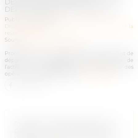
DES INVESTISSEMENTS DE
DÉFISCALISATION IMMOBILIÈRE
Publié le :
30/03/2021
Droit des obligations et des suretés
/
Droit de la
responsabilité
Source :
www.actu-juridique.fr
Procédure civile : L’épineuse question du point de
départ de la prescription quinquennale de
l’action en responsabilité dans le domaine des
opérations de défiscalisation...
Lire la suite
RECHERCHE DE PATERNITÉ D’UN
DÉFUNT : COMPARER L’ADN DE