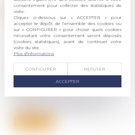
de la députée socialiste Christine...
consentement pour collecter des statistiques de
visite.
Lire la suite
Cliquez ci-dessous sur « ACCEPTER » pour
accepter le dépôt de l'ensemble des cookies ou
sur « CONFIGURER » pour choisir quels cookies
nécessitant votre consentement seront déposés
(cookies statistiques), avant de continuer votre
visite du site.
LA FIXATION EN JUSTICE D'UNE
Plus d'informations
CRÉANCE D'ASSISTANCE NE
CONSTITUE PAS UNE OPÉRATION
CONFIGURER
REFUSER
DE PARTAGE
ACCEPTER
Droit de la famille, des personnes et de
leur patrimoine
/
Patrimoine et
succession
L'action d'un héritier à l'encontre d'un
seul des cohéritiers en fixation d'u...
Lire la suite