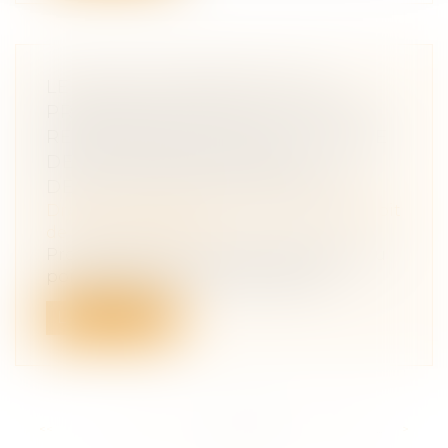
LE POINT DE DÉPART DE LA
PRESCRIPTION DES ACTIONS EN
RESPONSABILITÉ DANS LE CADRE
DES INVESTISSEMENTS DE
DÉFISCALISATION IMMOBILIÈRE
Droit des obligations et des suretés
/
Droit
de la responsabilité
Procédure civile : L’épineuse question du
point de départ de la prescription...
Lire la suite
<<
<
...
162
163
164
165
166
167
168
...
>