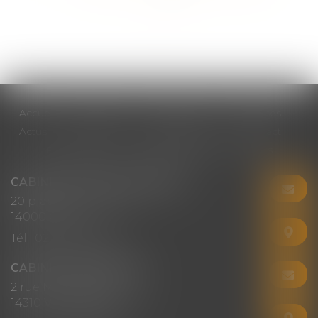
>>
Accueil
Cabinet
Votre avocat
Expertises
Actus
Honoraires
RDV en ligne
Contact
Plan du site
Mentions légales
Articles
CABINET CHRISTINE CORBEL
20 place saint sauveur
14000 CAEN
Tél :
02 31 50 08 82
CABINET SECONDAIRE
2 rue Montebello
14310 VILLERS-BOCAGE