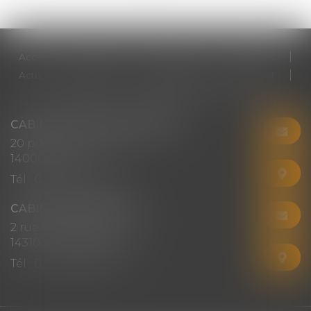
Accueil
Cabinet
Votre avocat
Expertises
Actus
Honoraires
RDV en ligne
Contact
Plan du site
Mentions légales
Articles
CABINET CHRISTINE CORBEL
20 place saint sauveur
14000 CAEN
Tél :
02 31 50 08 82
CABINET SECONDAIRE
2 rue Montebello
14310 VILLERS-BOCAGE
Tél :
02 31 50 08 82