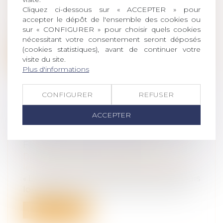
Droit de la famille, des personnes et de
Cliquez ci-dessous sur « ACCEPTER » pour
leur patrimoine
/
Filiation
accepter le dépôt de l'ensemble des cookies ou
L’exequatur d’une décision étrangère
sur « CONFIGURER » pour choisir quels cookies
permet de lui donner effet sur le territ...
nécessitant votre consentement seront déposés
(cookies statistiques), avant de continuer votre
Lire la suite
visite du site.
Plus d'informations
CONFIGURER
REFUSER
ACCEPTER
METTRE FIN AUX VIOLENCES ET
DISCRIMINATIONS À L'ÉGARD DES
FEMMES LBQ EN EUROPE
Droit de la famille, des personnes et de
leur patrimoine
/
Violences familiales
« L'Assemblée parlementaire a joué depuis
longtemps un rôle prépondérant dans...
Lire la suite