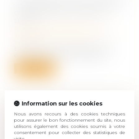
: L’IMPORTANCE DE DÉCLARER LES
CRÉANCES DANS LES DÉLAIS
LÉGAUX
Droit de la famille, des personnes et de
leur patrimoine
/
Patrimoine et
succession
En application de l’article 792 du Code
civil, tout créancier d’une successio...
Lire la suite
Information sur les cookies
RECONNAISSANCE DES
Nous avons recours à des cookies techniques
JUGEMENTS ÉTRANGERS : LES
pour assurer le bon fonctionnement du site, nous
LIMITES DE L’EXEQUATUR EN
utilisons également des cookies soumis à votre
MATIÈRE D’ADOPTION
consentement pour collecter des statistiques de
visite.