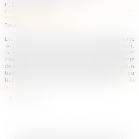
Publié le :
20/12/2024
Droit du travail - Salariés
/
Responsabilité
accident du travail
Source :
www.vie-publique.fr
Les travailleurs qui exercent leur profession près
du trafic routier sont plus particulièrement
exposés aux émissions polluantes. C’est le cas des
chauffeurs, livreurs, éboueurs, balayeurs, agents
de maintenance de la voirie. Les activités dans un
habitacle de véhicule circulant dans le flux du
trafic présentent les risques les plus élevés...
Lire la
suite
SUCCESSIONS ET DETTES FISCALES