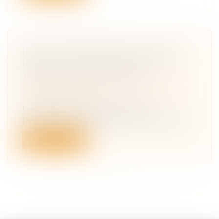
POLLUTION ROUTIÈRE : PLUS DE
RISQUES DE SANTÉ POUR LES
TRAVAILLEURS EXPOSÉS
Droit du travail - Salariés
/
Responsabilité
accident du travail
Les travailleurs qui exercent leur
profession près du trafic routier sont plu...
Lire la suite
<<
<
...
36
37
38
39
40
41
42
...
>
>>