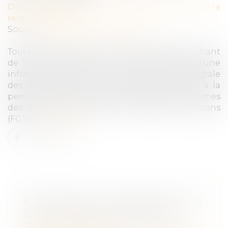
Droit des obligations et des suretés
/
Droit de la
responsabilité
Source :
www.lemag-juridique.com
Toute personne ayant subi un préjudice résultant
de faits présentant le caractère matériel d’une
infraction peut obtenir la réparation intégrale
des dommages qui résultent d’es atteintes à la
personne par le fonds de garantie des victimes
des actes de terrorisme et d’autres infractions
(FGTI)...
Lire la suite
PRÉCISIONS SUR L’INDEMNISATION
DES VICTIMES D’INFRACTION
Droit des obligations et des suretés
/
Droit