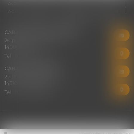
Accueil
Cabinet
Votre avocat
Expertises
Actus
Honoraires
RDV en ligne
Contact
Plan du site
Mentions légales
Articles
CABINET CHRISTINE CORBEL
20 place saint sauveur
14000 CAEN
Tél :
02 31 50 08 82
CABINET SECONDAIRE
2 rue Montebello
14310 VILLERS-BOCAGE
Tél :
02 31 50 08 82