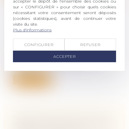
accepter le dépôt de l'ensemble des cookies ou
sur « CONFIGURER » pour choisir quels cookies
nécessitant votre consentement seront déposés
(cookies statistiques), avant de continuer votre
visite du site.
VIOLENCES CONJUGALES ET
Plus d'informations
SIGNALEMENT
Droit de la famille, des personnes et de
CONFIGURER
REFUSER
leur patrimoine
/
Violences familiales
De septembre à novembre 2019, des
ACCEPTER
tables rondes ont été organisées
réunissant...
Lire la suite
INTERDICTION DE RÉVISION DE LA
PENSION VERSÉE SOUS LA FORME