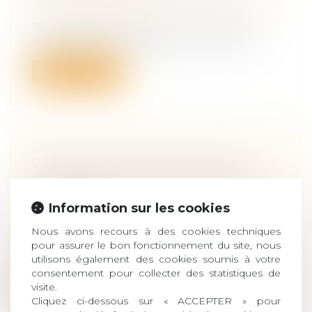
de la responsabilité
Toute personne ayant subi un préjudice
résultant de faits présentant le carac...
Lire la suite
CESSION DE PARTS SOCIALES :
EFFETS DE LA PRÉSOMPTION DE
SOLIDARITÉ
Information sur les cookies
Droit des sociétés
/
Transmission
d’entreprise
Nous avons recours à des cookies techniques
Les conventions qui emportent cession
pour assurer le bon fonctionnement du site, nous
utilisons également des cookies soumis à votre
de contrôle d'une société commerciale p...
consentement pour collecter des statistiques de
visite.
Lire la suite
Cliquez ci-dessous sur « ACCEPTER » pour