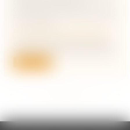
DE RENTE VIAGÈRE POUR
COMPENSER LE PRÉJUDICE CAUSÉ
PAR LA DISSOLUTION DU MARIAGE
: QPC REJETÉE
Droit de la famille, des personnes et de
leur patrimoine
/
Divorce et séparation
Un jugement de divorce avait condamné
l’époux au paiement mensuel, d'une part...
Lire la suite
<<
<
...
79
80
81
82
83
84
85
...
>
>>