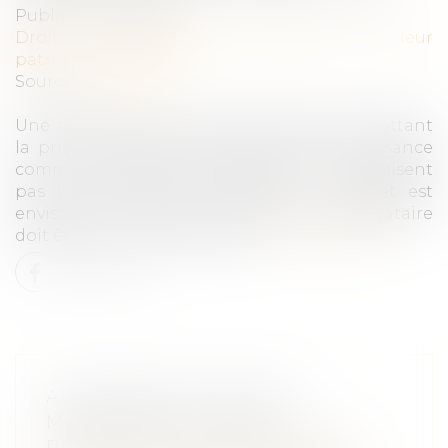
Publié le :
09/11/2022
Droit de la famille, des personnes et de leur
patrimoine
/
Filiation
Source :
www.efl.fr
Une délégation d’autorité parentale permettant
la prise en charge de l’enfant dès sa naissance
comme l’adoption subséquente ne traduisent
pas une convention de GPA si le projet est
envisagé au cours de la grossesse ; le délégataire
doit être un proche digne de …
Lire la suite
AUTONOMIE DU RÉGIME
MATRIMONIAL ET DE LA
PRESTATION COMPENSATOIRE