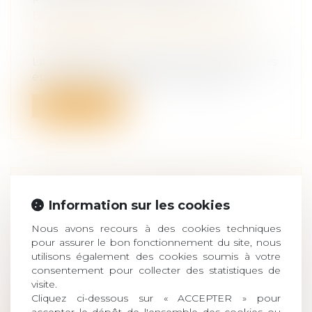
Droit de la famille, des personnes et de
leur patrimoine
/
Couples et régime
matrimoniaux
La liquidation du régime matrimonial des
époux étant par définition égalitair...
Lire la suite
FGAO ET FGTI : PRÉCISION SUR LES
Information sur les cookies
PLACEMENTS AUTORISÉS
Nous avons recours à des cookies techniques
Droit des obligations et des suretés
/
Droit
pour assurer le bon fonctionnement du site, nous
de la responsabilité
utilisons également des cookies soumis à votre
Le Fonds de garantie des assurances
consentement pour collecter des statistiques de
obligatoires de dommages (FGAO) et
visite.
Fonds...
Cliquez ci-dessous sur « ACCEPTER » pour