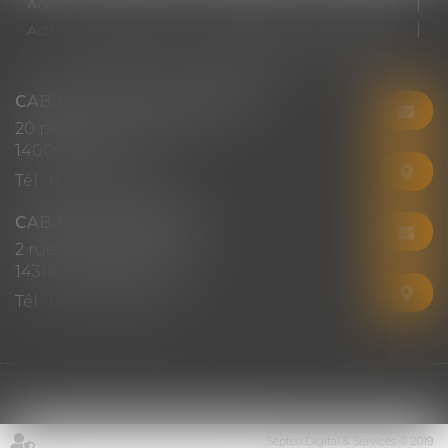
Accueil
Cabinet
Votre avocat
Expertises
Actus
Honoraires
RDV en ligne
Contact
Plan du site
Mentions légales
Articles
CABINET CHRISTINE CORBEL
20 place saint sauveur
14000 CAEN
Tél :
02 31 50 08 82
CABINET SECONDAIRE
2 rue Montebello
14310 VILLERS-BOCAGE
Tél :
02 31 50 08 82
Septeo Digital & Services © 2019