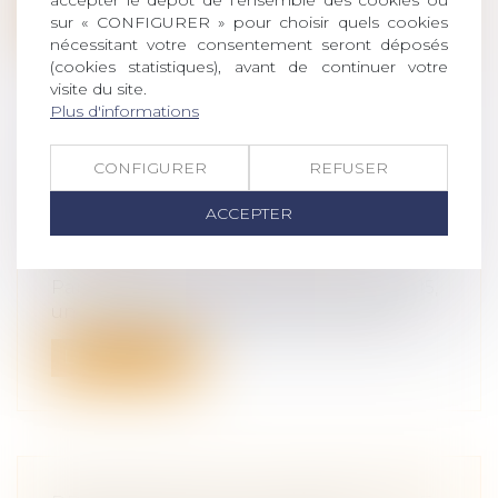
accepter le dépôt de l'ensemble des cookies ou
Lire la suite
sur « CONFIGURER » pour choisir quels cookies
nécessitant votre consentement seront déposés
(cookies statistiques), avant de continuer votre
visite du site.
Plus d'informations
VICE DU CONSENTEMENT POUR
CONFIGURER
REFUSER
INSANITÉ D’ESPRIT
ACCEPTER
Droit de la famille, des personnes et de
leur patrimoine
/
Patrimoine et
succession
Par acte notarié reçu le 12 novembre 2015,
un homme et son épouse, ont vendu...
Lire la suite