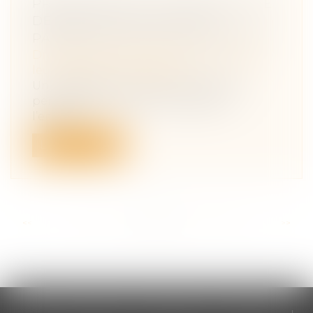
PRÉCISIONS SUR LA PRATIQUE DE
DÉLÉGATION D’AUTORITÉ
PARENTALE EN VUE D’ADOPTION
Droit de la famille, des personnes et de
leur patrimoine
/
Filiation
Une délégation d’autorité parentale
permettant la prise en charge de
l’enfant...
Lire la suite
<<
<
...
110
111
112
113
114
115
116
...
>
>>