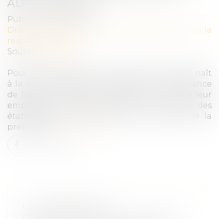
ADMINISTRATIF ?
Publié le :
28/06/2022
Droit des obligations et des suretés
/
Droit de la
responsabilité
Source :
www.efl.fr
Pour le juge judiciaire, le préjudice d’anxiété naît
à la date à laquelle les salariés ont connaissance
de l'arrêté ministériel inscrivant l'activité de leur
employeur ou ancien employeur sur la liste des
établissements ouvrant droit au bénéfice de la
préretraite …
Lire la suite
LE LOGEMENT DE
L’ENTREPRENEUR EN COURS DE