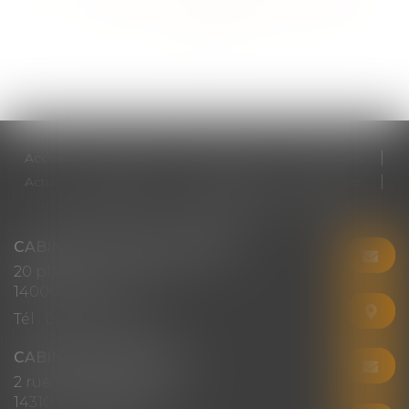
>>
Accueil
Cabinet
Votre avocat
Expertises
Actus
Honoraires
RDV en ligne
Contact
Plan du site
Mentions légales
Articles
CABINET CHRISTINE CORBEL
20 place saint sauveur
14000 CAEN
Tél :
02 31 50 08 82
CABINET SECONDAIRE
2 rue Montebello
14310 VILLERS-BOCAGE