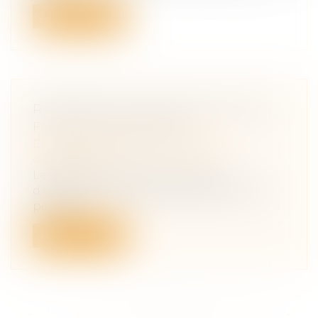
Lire la suite
RENFORCER L’ATTRACTIVITÉ DES
FONDS DE PÉRENNITÉ
Droit des sociétés
/
Transmission
d’entreprise
Le rapport Rocherrecommande
d’assouplir le régime fiscal des fonds de
pérenni...
Lire la suite
<<
<
...
122
123
124
125
126
127
128
...
>