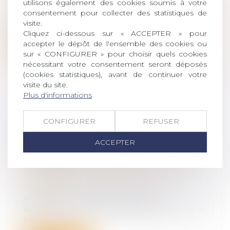
de la responsabilité
utilisons également des cookies soumis à votre
consentement pour collecter des statistiques de
Pour le juge judiciaire, le préjudice
visite.
d’anxiété naît à la date à laquelle les...
Cliquez ci-dessous sur « ACCEPTER » pour
accepter le dépôt de l'ensemble des cookies ou
Lire la suite
sur « CONFIGURER » pour choisir quels cookies
nécessitant votre consentement seront déposés
(cookies statistiques), avant de continuer votre
visite du site.
Plus d'informations
SUCCESSION : QUAND UN DÉLAI
CONFIGURER
REFUSER
ANORMAL D’EXÉCUTION SE
RÉVÈLE PROFITABLE POUR LES
ACCEPTER
HÉRITIERS
Droit de la famille, des personnes et de
leur patrimoine
/
Patrimoine et
succession
Au décès de son père, Madame A
demande la vente des titres détenus sur le
PEA...