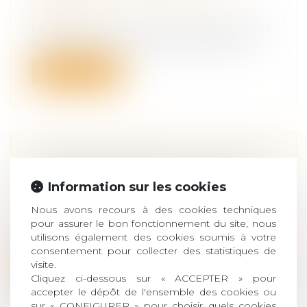
succession
Le décès d’un proche nous met aux prises
avec un certain nombre de formalités...
Lire la suite
PRÉNOM DE L’ENFANT : POINT SUR
LES DERNIÈRES ÉVOLUTIONS
Information sur les cookies
Droit de la famille, des personnes et de
Nous avons recours à des cookies techniques
leur patrimoine
/
Filiation
pour assurer le bon fonctionnement du site, nous
Parachevant la politique de libéralisation
utilisons également des cookies soumis à votre
du prénom de l’enfant engagée il y...
consentement pour collecter des statistiques de
visite.
Lire la suite
Cliquez ci-dessous sur « ACCEPTER » pour
accepter le dépôt de l'ensemble des cookies ou
sur « CONFIGURER » pour choisir quels cookies