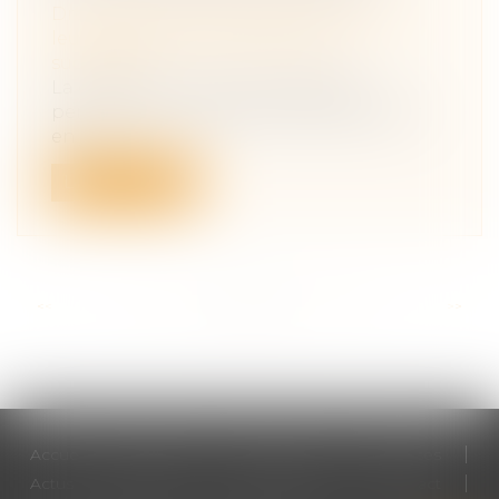
Droit de la famille, des personnes et de
leur patrimoine
/
Patrimoine et
succession
La clause qui a pour seul objet de
permettre au crédirentier de demander
en j...
Lire la suite
<<
<
...
111
112
113
114
115
116
117
...
>
>>
Accueil
Cabinet
Votre avocat
Expertises
Actus
Honoraires
RDV en ligne
Contact