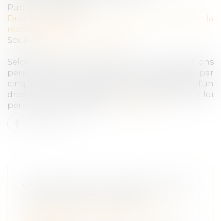
Publié le :
31/10/2022
Droit des obligations et des suretés
/
Droit de la
responsabilité
Source :
www.actu-juridique.fr
Selon l’article 2224 du Code civil, les actions
personnelles ou mobilières se prescrivent par
cinq ans à compter du jour où le titulaire d’un
droit a connu ou aurait dû connaître les faits lui
permettant de l’exercer...
Lire la suite
QUELLES SONT LES DÉMARCHES À
FAIRE APRÈS UN DÉCÈS ?
Droit de la famille, des personnes et de
leur patrimoine
/
Patrimoine et