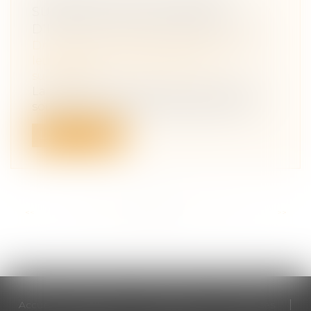
SURVIVANT ET MODALITÉS
D’IMPUTATION DES LIBÉRALITÉS
Droit de la famille, des personnes et de
leur patrimoine
/
Patrimoine et
succession
La protection du conjoint survivant est
souvent l’une des préoccupations prin...
Lire la suite
<<
<
...
67
68
69
70
71
72
73
...
>
>>
Accueil
Cabinet
Votre avocat
Expertises