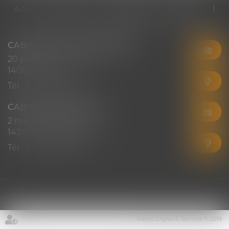
Actus
Honoraires
RDV en ligne
Contact
Plan du site
Mentions légales
Articles
CABINET CHRISTINE CORBEL
20 place saint sauveur
14000 CAEN
Tél :
02 31 50 08 82
CABINET SECONDAIRE
2 rue Montebello
14310 VILLERS-BOCAGE
Tél :
02 31 50 08 82
Septeo Digital & Services © 2019