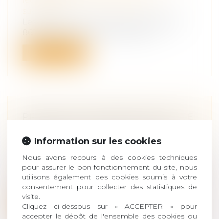
leur patrimoine
/
Patrimoine et
succession
Les dispositions des articles 1476, 864 et
865 du Code civil, qui prévoient u...
Lire la suite
PRESTATION COMPENSATOIRE : CE
QU'IL FAUT SAVOIR EN CAS DE
Information sur les cookies
DIVORCE
Droit de la famille, des personnes et de
Nous avons recours à des cookies techniques
leur patrimoine
/
Divorce et séparation
pour assurer le bon fonctionnement du site, nous
La prestation compensatoire est une aide
utilisons également des cookies soumis à votre
qui peut être accordée à l'un des ép...
consentement pour collecter des statistiques de
visite.
Lire la suite
Cliquez ci-dessous sur « ACCEPTER » pour
accepter le dépôt de l'ensemble des cookies ou