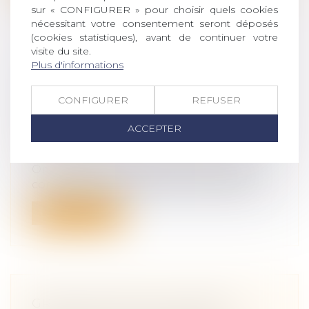
sur « CONFIGURER » pour choisir quels cookies
nécessitant votre consentement seront déposés
(cookies statistiques), avant de continuer votre
visite du site.
Plus d'informations
PACTE DUTREIL ET ENGAGEMENT
RÉPUTÉ ACQUIS, QUID DE LA
CONFIGURER
REFUSER
DIRECTION DE LA SOCIÉTÉ À
COMPTER DE LA TRANSMISSION ?
ACCEPTER
Droit des sociétés
/
Transmission
d’entreprise
On sait que le pacte Dutreil suppose la
conclusion d’un engament collectif de...
Lire la suite
GRATIFICATION DU CONJOINT