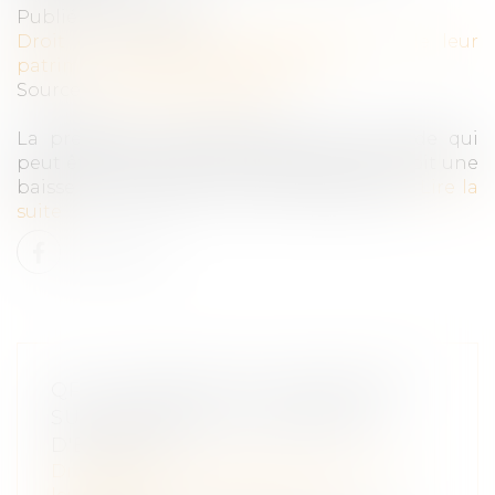
Publié le :
07/02/2024
Droit de la famille, des personnes et de leur
patrimoine
/
Divorce et séparation
Source :
www.aide-sociale.fr
La prestation compensatoire est une aide qui
peut être accordée à l'un des époux qui subit une
baisse de niveau de vie en cas de divorce...
Lire la
suite
QPC : PARTAGE DE L'INDIVISION
SUCCESSORALE ET PRINCIPE
D'ÉGALITÉ
Droit de la famille, des personnes et de