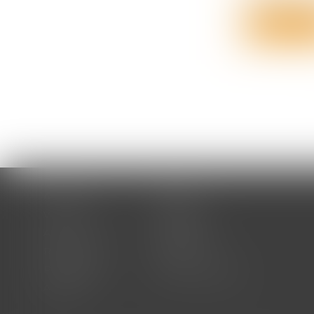
Lire la su
Accueil
Cabinet
Votre avocat
Expertises
Actus
Honoraires
RDV en ligne
Contact
Plan du site
Mentions légales
Articles