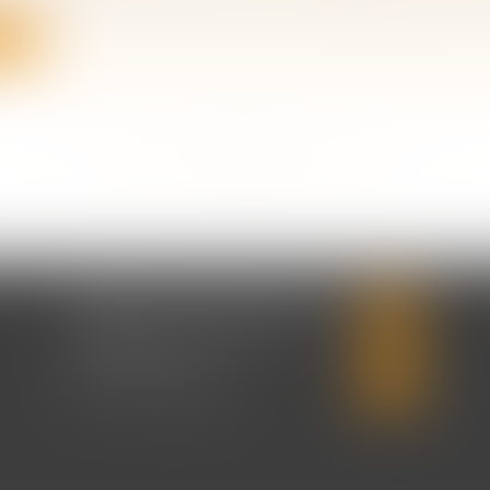
ite
<<
<
...
159
160
161
162
163
164
165
...
>
>>
CABINET CHRISTINE CORBEL
20 place saint sauveur
14000 CAEN
Tél :
02 31 50 08 82