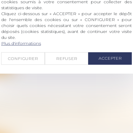
cookies soumis à votre consentement pour collecter des
statistiques de visite.
Cliquez ci-dessous sur « ACCEPTER » pour accepter le dépôt
de l'ensemble des cookies ou sur « CONFIGURER » pour
NSABILITÉ CIVILE DU PARTICULIER ET SON
choisir quels cookies nécessitant votre consentement seront
déposés (cookies statistiques), avant de continuer votre visite
NCE
du site.
bligations et des suretés
/
Droit de la responsabilité
Plus d'informations
onne peut causer involontairement un dommage à aut
.
ACCEPTER
CONFIGURER
REFUSER
ite
ION COMPENSATOIRE ET CIRCONSTANCES
URES AU PRONONCÉ DU DIVORCE
 famille, des personnes et de leur patrimoine
/
Divorce
e l’article 270 du Code civil que l’un des époux peut être