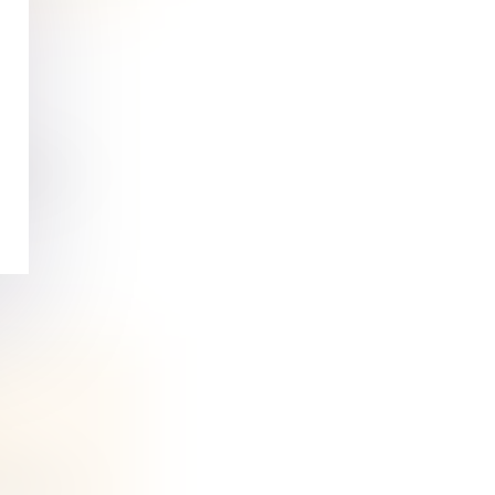
rui. La
 et
 tenu d...