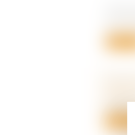
CONFLITS
POUVEZ F
Droit des o
Selon un arr
Lire la su
PARTAGE
Droit de la
succession
Lorsque de
patrimoine.
Lire la su