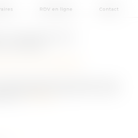
aires
RDV en ligne
Contact
ET CIRCONSTANCES
DU DIVORCE
patrimoine
/
Divorce et séparation
’un des époux peut être tenu de verser à l’autre
u’il est possible, la disparité que la rupture
ectives...
Lire la suite