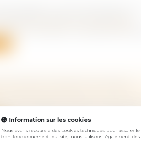
 DE VOISINAGE : EN CAS DE NUISANCES, VO
AIRE RÉSILIER LE BAIL DE VOTRE VOISIN
bligations et des suretés
/
Droit de la responsabilité
êt de la Cour de cassation, il est possible de faire expu
ite
 JUDICIAIRE EN MATIÈRE DE SUCCESSION
 famille, des personnes et de leur patrimoine
/
Patrimo
s personnes possèdent ensemble un ou plusieurs bie
..
Information sur les cookies
ite
Nous avons recours à des cookies techniques pour assurer le
bon fonctionnement du site, nous utilisons également des