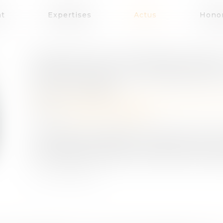
at
Expertises
Actus
Honor
PRESTATION COMPENSATOIRE 
ANTÉRIEURES AU PRONONCÉ 
Publié le :
04/05/2021
Droit de la famille, des personnes et de leur 
Source :
www.actu-juridique.fr
Il résulte de l’article 270 du Code civil que l
une prestation destinée à compenser, autant q
du mariage crée dans les conditions de vie resp