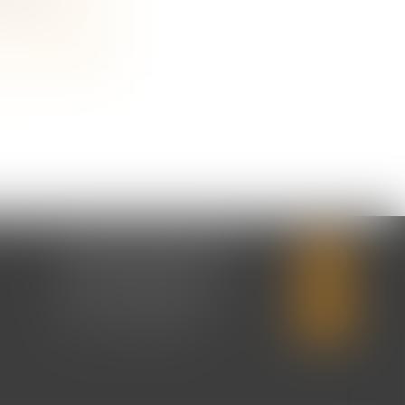
CABINET SECONDAIRE
2 rue Montebello
14310 VILLERS-BOCAGE
Tél :
02 31 50 08 82