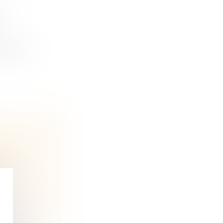
US
lser un...
ine et
ns du