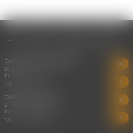
Accueil
Cabinet
Votre avocat
Expertises
Actus
Honoraires
RDV en ligne
Contact
Plan du site
Mentions légales
Articles
CABINET CHRISTINE CORBEL
20 place saint sauveur
14000 CAEN
Tél :
02 31 50 08 82
CABINET SECONDAIRE
2 rue Montebello
14310 VILLERS-BOCAGE
Tél :
02 31 50 08 82