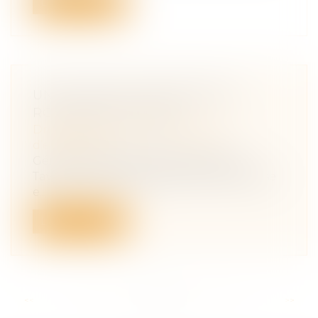
Lire la suite
UNE CESSION D’ENTREPRISE
RONDEMENT MENÉE
Droit des sociétés
/
Transmission
d’entreprise
Gérante de la SARL TN3D, Elisabeth
Taverne a décidé de céder son entreprise
e...
Lire la suite
<<
<
...
39
40
41
42
43
44
45
...
>
>>