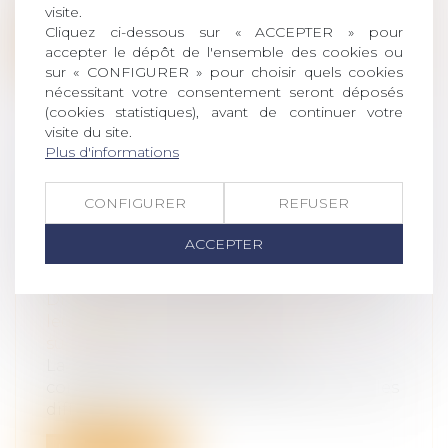
crée...
visite.
Cliquez ci-dessous sur « ACCEPTER » pour
Lire la suite
accepter le dépôt de l'ensemble des cookies ou
sur « CONFIGURER » pour choisir quels cookies
nécessitant votre consentement seront déposés
(cookies statistiques), avant de continuer votre
visite du site.
Plus d'informations
PRESTATIONS FUNÉRAIRES : LA
DGCCRF ÉMET DES
CONFIGURER
REFUSER
RECOMMANDATIONS POUR UNE
ACCEPTER
MEILLEURE TRANSPARENCE DES
CONTRATS OBSÈQUES
Droit de la famille, des personnes et de
leur patrimoine
/
Patrimoine et
succession
La DGCCRF recommande aux
consommateurs de bien s’informer sur les
différents...