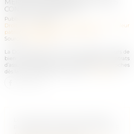
MEILLEURE TRANSPARENCE DES
CONTRATS OBSÈQUES
Publié le :
04/12/2024
Droit de la famille, des personnes et de leur
patrimoine
/
Patrimoine et succession
Source :
www.weka.fr
La DGCCRF recommande aux consommateurs de
bien s’informer sur les différents contrats
d’assurance obsèques et d’informer leurs proches
dès la souscription d’un contrat...
Lire la suite
LOI N° 2024-494 DU 31 MAI 2024
POUR UNE JUSTICE PATRIMONIALE