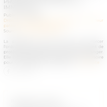
PROVISOIRE DE PROTECTION
IMMÉDIATE
Publié le :
31/05/2024
Droit de la famille, des personnes et de leur
patrimoine
/
Violences familiales
Source :
www.vie-publique.fr
La proposition de loi prévoit de renforcer
l'ordonnance de protection, afin notamment de
protéger plus longtemps les femmes en danger.
Elle crée également une ordonnance provisoire
pour les protéger plus rapidement...
Lire la suite
INDIVISION : QUELLE