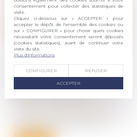
utilisons également des cookies soumis à votre
succession
consentement pour collecter des statistiques de
La proposition vient encadrer les frais
visite.
facturés par les banques pour clôture...
Cliquez ci-dessous sur « ACCEPTER » pour
accepter le dépôt de l'ensemble des cookies ou
Lire la suite
sur « CONFIGURER » pour choisir quels cookies
nécessitant votre consentement seront déposés
(cookies statistiques), avant de continuer votre
visite du site.
Plus d'informations
PROPOSITION DE LOI
CONFIGURER
REFUSER
RENFORÇANT L'ORDONNANCE DE
PROTECTION ET CRÉANT
ACCEPTER
L'ORDONNANCE PROVISOIRE DE
PROTECTION IMMÉDIATE
Droit de la famille, des personnes et de
leur patrimoine
/
Violences familiales
La proposition de loi prévoit de renforcer
l'ordonnance de protection, afin n...