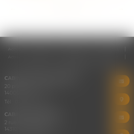
<<
<
...
57
58
59
60
61
62
63
...
>
>>
Accueil
Cabinet
Votre avocat
Expertises
Actus
Honoraires
RDV en ligne
Contact
Plan du site
Mentions légales
Articles
CABINET CHRISTINE CORBEL
20 place saint sauveur
14000 CAEN
Tél :
02 31 50 08 82
CABINET SECONDAIRE
2 rue Montebello
14310 VILLERS-BOCAGE