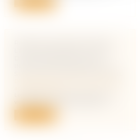
Lire la suite
RAPPELS DES OBLIGATIONS DE
L’EMPLOYEUR DANS LE CADRE
D’UN LICENCIEMENT POUR
INAPTITUDE D’UN SALARIÉ À LA
SUITE D’UN ACCIDENT DE TRAVAIL
Droit du travail - Salariés
/
Responsabilité
accident du travail
Les règles protectrices applicables aux
victimes d'un accident du travail ou...
Lire la suite