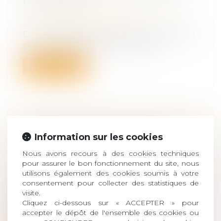
DE L'ENFANT ?
Droit de la famille, des personnes et de
leur patrimoine
/
Filiation
En cas de séparation, le beau-parent peut
se voir refuser le droit de mainten...
Lire la suite
RÉPARATION INTÉGRALE D'UN
Information sur les cookies
PRÉJUDICE ET CHOIX DU BARÈME
Nous avons recours à des cookies techniques
LE PLUS ADAPTÉ
pour assurer le bon fonctionnement du site, nous
Droit des obligations et des suretés
/
Droit
utilisons également des cookies soumis à votre
de la responsabilité
consentement pour collecter des statistiques de
Au cours d’un séjour dans un hôtel Vista
visite.
Palace (en Languedoc-Roussillon), un...
Cliquez ci-dessous sur « ACCEPTER » pour
accepter le dépôt de l'ensemble des cookies ou
Lire la suite