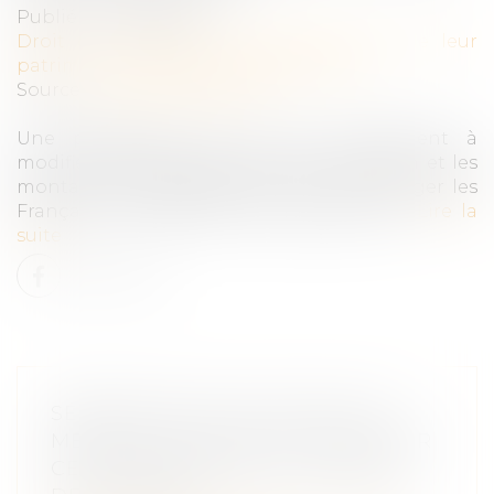
Publié le :
24/10/2019
Droit de la famille, des personnes et de leur
patrimoine
/
Patrimoine et succession
Source :
business.lesechos.fr
Une proposition de loi vise notamment à
modifier les tarifs des droits de succession et les
montants des abattements pour encourager les
Français à transmettre leur patrimoine...
Lire la
suite
SÉPARATION D'UN COUPLE DE
MÊME SEXE, QUELLE PLACE POUR
CELUI QUI N'EST PAS LE PARENT