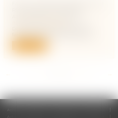
FAUT-IL UN SERVICE PUBLIC POUR
RECOUVRER LES PENSIONS
ALIMENTAIRES IMPAYÉES ?
(NPU) Droit de la famille
Dès juin 2020, la Caisse d’allocations
familiales (CAF) pourra verser les pen...
Lire la suite
<<
<
...
211
212
213
214
215
216
217
...
>
>>
Accueil
Cabinet
Votre avocat
Expertises
Actus
Honoraires
RDV en ligne
Contact