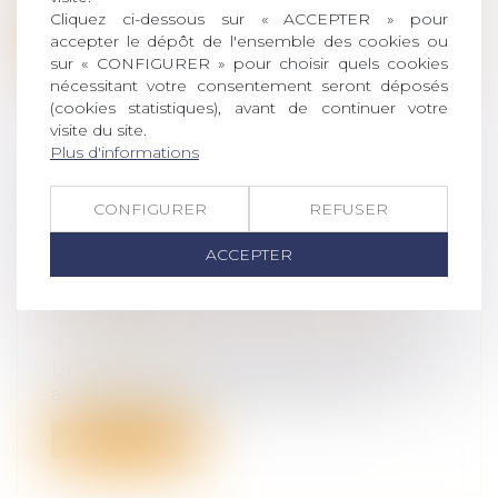
Cliquez ci-dessous sur « ACCEPTER » pour
Lire la suite
accepter le dépôt de l'ensemble des cookies ou
sur « CONFIGURER » pour choisir quels cookies
nécessitant votre consentement seront déposés
(cookies statistiques), avant de continuer votre
visite du site.
Plus d'informations
QUAND LA CONTRIBUTION AUX
CONFIGURER
REFUSER
CHARGES DU MÉNAGE FAIT ÉCHEC
À L’INDEMNISATION D’UN
ACCEPTER
CONCUBIN
Droit de la famille, des personnes et de
leur patrimoine
/
Couples et régime
matrimoniaux
Un concubin ne peut pas être indemnisé
au titre de l’article 555 du Code civi...
Lire la suite