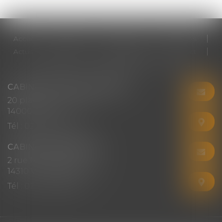
Accueil
Cabinet
Votre avocat
Expertises
Actus
Honoraires
RDV en ligne
Contact
Plan du site
Mentions légales
Articles
CABINET CHRISTINE CORBEL
20 place saint sauveur
14000 CAEN
Tél :
02 31 50 08 82
CABINET SECONDAIRE
2 rue Montebello
14310 VILLERS-BOCAGE
Tél :
02 31 50 08 82