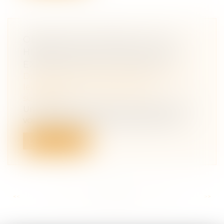
OBLIGATION NATURELLE D’UN
HÉRITIER À EXÉCUTER UN VŒU
EXPRIMÉ PAR LE TESTATEUR
Droit de la famille, des personnes et de
leur patrimoine
/
Patrimoine et
succession
Un père ayant exprimé par testament le
vœu que ses enfants puissent se servir...
Lire la suite
<<
<
...
129
130
131
132
133
134
135
...
>
>>