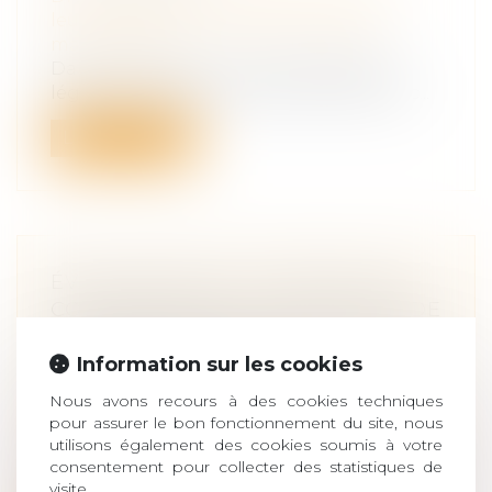
leur patrimoine
/
Couples et régime
matrimoniaux
Dans la mesure où aucune disposition
légale ne règle la contribution des conc...
Lire la suite
ÉVALUATION DE LA PRESTATION
COMPENSATOIRE : L’EXCLUSION DE
LA VOCATION SUCCESSORALE NE
Information sur les cookies
POSE PAS QUESTION
Droit de la famille, des personnes et de
Nous avons recours à des cookies techniques
leur patrimoine
/
Patrimoine et
pour assurer le bon fonctionnement du site, nous
succession
utilisons également des cookies soumis à votre
Confirmant son interprétation constante
consentement pour collecter des statistiques de
de l’article 271 du code civil exclua...
visite.