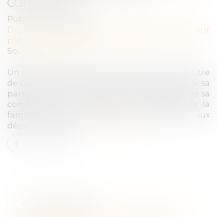
CONCUBIN
Publié le :
05/04/2022
Droit de la famille, des personnes et de leur
patrimoine
/
Couples et régime matrimoniaux
Source :
www.efl.fr
Un concubin ne peut pas être indemnisé au titre
de l’article 555 du Code civil sans rechercher si sa
participation à la construction de la maison de sa
compagne, qui a constitué le logement de la
famille, ne relève pas de sa contribution aux
dépenses de la vie …
Lire la suite
CONCUBINAGE
Droit de la famille, des personnes et de