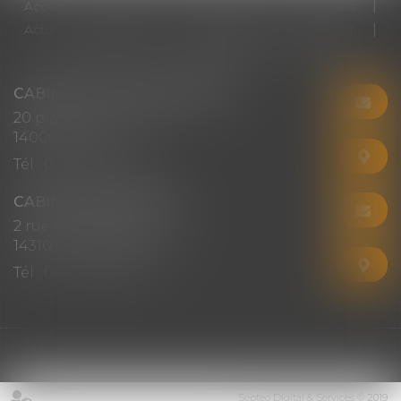
Accueil
Cabinet
Votre avocat
Expertises
Actus
Honoraires
RDV en ligne
Contact
Plan du site
Mentions légales
Articles
CABINET CHRISTINE CORBEL
20 place saint sauveur
14000 CAEN
Tél :
02 31 50 08 82
CABINET SECONDAIRE
2 rue Montebello
14310 VILLERS-BOCAGE
Tél :
02 31 50 08 82
Septeo Digital & Services © 2019