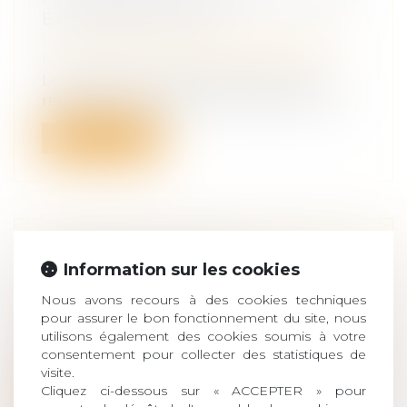
ET USAGE FAMILIAL
Droit de la famille, des personnes et de
leur patrimoine
/
Divorce et séparation
Le divorce d’un couple marié sous le
régime de la séparation de biens est pro...
Lire la suite
COMMENT RÉUSSIR SA
Information sur les cookies
TRANSMISSION D'ENTREPRISE ?
Nous avons recours à des cookies techniques
Droit des sociétés
/
Transmission
pour assurer le bon fonctionnement du site, nous
d’entreprise
utilisons également des cookies soumis à votre
Véritable sujet dans la pérennité d'une
consentement pour collecter des statistiques de
entreprise, la transmission est une o...
visite.
Cliquez ci-dessous sur « ACCEPTER » pour
Lire la suite