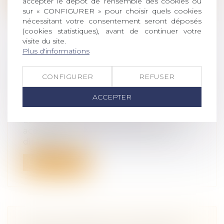
accepter le dépôt de l'ensemble des cookies ou
sur « CONFIGURER » pour choisir quels cookies
nécessitant votre consentement seront déposés
(cookies statistiques), avant de continuer votre
visite du site.
Plus d'informations
TRAVAUX DE MAINTENANCE :
PRIORITÉ AU DÉPANNAGE OU À LA
CONFIGURER
REFUSER
SÉCURITÉ ?
ACCEPTER
Droit du travail - Salariés
/
Responsabilité
accident du travail
Les travaux de maintenance, très
accidentogènes, ne doivent pas être
dispensé...
Lire la suite