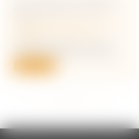
QUASI-USUFRUIT ET ASSURANCE
VIE : LA POSSIBILITÉ DU TOUT
GRATUIT
Droit de la famille, des personnes et de
leur patrimoine
/
Patrimoine et
succession
Le Code civil prévoit que, « si l’usufruit
comprend des choses dont on ne peu...
Lire la suite
<<
<
...
96
97
98
99
100
101
102
...
>
>>