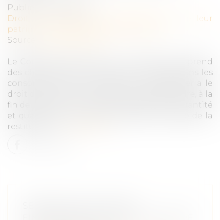
Publié le :
12/04/2023
Droit de la famille, des personnes et de leur
patrimoine
/
Patrimoine et succession
Source :
www.aurep.com
Le Code civil prévoit que, « si l’usufruit comprend
des choses dont on ne peut faire usage sans les
consommer, comme l’argent, (...) l’usufruitier a le
droit de s’en servir, mais à la charge de rendre, à la
fin de l’usufruit, soit des choses de même quantité
et qualité soit leur valeur estimée à la date de la
restitution »...
Lire la suite
SÉPARATION DE BIENS,
FINANCEMENT D’UN BIEN PROPRE