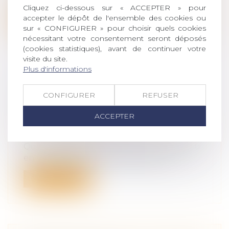
Cliquez ci-dessous sur « ACCEPTER » pour
accepter le dépôt de l'ensemble des cookies ou
Lire la suite
sur « CONFIGURER » pour choisir quels cookies
nécessitant votre consentement seront déposés
(cookies statistiques), avant de continuer votre
visite du site.
Plus d'informations
QUELLE RESPONSABILITÉ
CONFIGURER
REFUSER
LORSQUE L'INTELLIGENCE
ARTIFICIELLE SOIGNE?
ACCEPTER
Droit des obligations et des suretés
/
Droit
de la responsabilité
Qu'ils s'agissent de robots chirurgiens ou
encore d'algorithmes établissant u...
Lire la suite