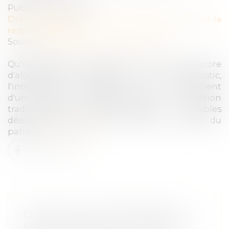
Publié le :
25/06/2019
Droit des obligations et des suretés
/
Droit de la
responsabilité
Source :
www.affiches-parisiennes.com
Qu'ils s'agissent de robots chirurgiens ou encore
d'algorithmes établissant un diagnostic,
l'intelligence artificielle a permis l'avènement
d'un nouveau paradigme dans la relation
traditionnelle patient-médecin. Capables
désormais d'évaluer les données cliniques du
patient...
Lire la suite
DIVORCE PAR CONSENTEMENT
MUTUEL SANS JUGE : POINT PLUS