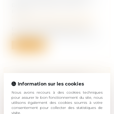
DE 2 ANS APRÈS SA MISE EN
PLACE
Droit de la famille, des personnes et de
leur patrimoine
/
Divorce et séparation
En janvier 2018, l’Observatoire de la
Profession des Avocats a lancé une enqu...
Lire la suite
TRANSFERT DE PROPRIÉTÉ ET
Information sur les cookies
CIMETIÈRE FAMILIAL PRIVÉ
Droit de la famille, des personnes et de
Nous avons recours à des cookies techniques
leur patrimoine
/
Patrimoine et
pour assurer le bon fonctionnement du site, nous
succession
utilisons également des cookies soumis à votre
La présence d'une sépulture sur une
consentement pour collecter des statistiques de
visite.
propriété privée ne fait pas obstacle au...