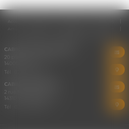
Accueil
Cabinet
Votre avocat
Expertises
Actus
Honoraires
RDV en ligne
Contact
Plan du site
Mentions légales
Articles
CABINET CHRISTINE CORBEL
20 place saint sauveur
14000 CAEN
Tél :
02 31 50 08 82
CABINET SECONDAIRE
2 rue Montebello
14310 VILLERS-BOCAGE
Tél :
02 31 50 08 82