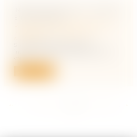
INVESTIR DANS UNE SCI : ANALYSE
EN CINQ POINTS
Droit de la famille, des personnes et de
leur patrimoine
/
Patrimoine et
succession
Si vous envisagez de réaliser un
investissement locatif à plusieurs, avec
vot...
Lire la suite
<<
<
...
222
223
224
225
226
227
228
...
>
>>