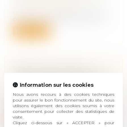
Droit de la famille, des personnes et de
leur patrimoine
/
Filiation
Un parent ou un grand-parent qui n’est
plus en mesure d’assurer ses besoins p...
Lire la suite
RÉPARATION INTÉGRALE DU
PRÉJUDICE PEU IMPORTE LE COÛT
POUR L’AUTEUR DU DOMMAGE
Information sur les cookies
Droit des obligations et des suretés
/
Droit
Nous avons recours à des cookies techniques
de la responsabilité
pour assurer le bon fonctionnement du site, nous
Aux termes de l’article 1382, devenu 1240
utilisons également des cookies soumis à votre
du Code civil, tout fait quelconque...
consentement pour collecter des statistiques de
visite.
Lire la suite
Cliquez ci-dessous sur « ACCEPTER » pour