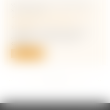
QU’EST-CE QUE L’INDIVISION EN
SUCCESSION ?
Droit de la famille, des personnes et de
leur patrimoine
/
Patrimoine et
succession
L’indivision en succession se présente
comme un mécanisme juridique
complexe...
Lire la suite
<<
<
...
59
60
61
62
63
64
65
...
>
>>