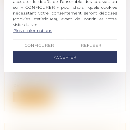
accepter le dépôt de l'ensemble des cookies ou
sur « CONFIGURER » pour choisir quels cookies
nécessitant votre consentement seront déposés
(cookies statistiques), avant de continuer votre
visite du site.
L’INDEMNISATION DES ACCIDENTS
Plus d'informations
DU TRAVAIL AVEC INCAPACITÉ
PERMANENTE COMPENSE-T-ELLE
CONFIGURER
REFUSER
LEURS CONSÉQUENCES
ACCEPTER
FINANCIÈRES ?
Droit du travail - Salariés
/
Responsabilité
accident du travail
La Direction de la recherche, des études,
de l’évaluation et des statistiques...
Lire la suite