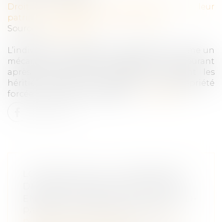
Droit de la famille, des personnes et de leur
patrimoine
/
Patrimoine et succession
Source :
www.lejdd.fr
L’indivision en succession se présente comme un
mécanisme juridique complexe mais courant
après le décès d’une personne, plaçant les
héritiers dans une situation de copropriété
forcée sur les biens du défunt...
Lire la suite
LOI BIEN VIEILLIR -SUPPRESSION
DE L’OBLIGATION ALIMENTAIRE
ENVERS LE PARENT OU LE GRAND-
PARENT DANS CERTAINS CAS