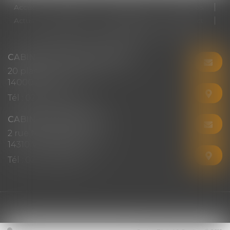
Accueil
Cabinet
Votre avocat
Expertises
Actus
Honoraires
RDV en ligne
Contact
Plan du site
Mentions légales
Articles
CABINET CHRISTINE CORBEL
20 place saint sauveur
14000 CAEN
Tél :
02 31 50 08 82
CABINET SECONDAIRE
2 rue Montebello
14310 VILLERS-BOCAGE
Tél :
02 31 50 08 82