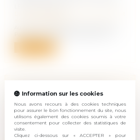
LE PLUS ADAPTÉ
Droit des obligations et des suretés
/
Droit
de la responsabilité
Au cours d’un séjour dans un hôtel Vista
Palace (en Languedoc-Roussillon), un...
Lire la suite
PROPOSITION DE LOI VISANT À
Information sur les cookies
RÉFORMER LA FISCALITÉ DU
DROIT DES SUCCESSIONS
Nous avons recours à des cookies techniques
pour assurer le bon fonctionnement du site, nous
Droit de la famille, des personnes et de
utilisons également des cookies soumis à votre
leur patrimoine
/
Patrimoine et
consentement pour collecter des statistiques de
succession
visite.
Une proposition de loi vise notamment à
Cliquez ci-dessous sur « ACCEPTER » pour
modifier les tarifs des droits de suc...