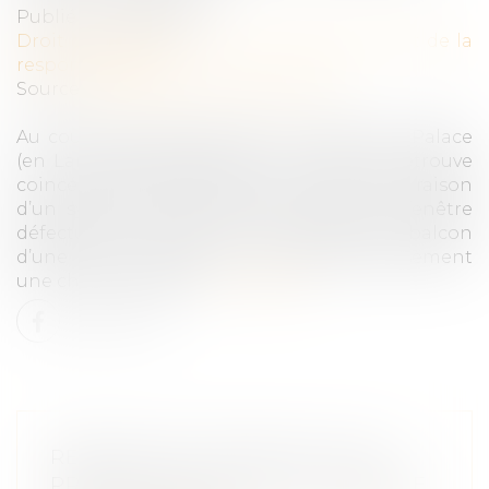
Publié le :
29/10/2019
Droit des obligations et des suretés
/
Droit de la
responsabilité
Source :
interetsprives.grouperf.com
Au cours d’un séjour dans un hôtel Vista Palace
(en Languedoc-Roussillon), un client se retrouve
coincé sur le balcon de sa chambre, en raison
d’un système de fermeture de la porte-fenêtre
défectueux. Tentant alors d’accéder au balcon
d’une autre chambre, il fait malheureusement
une chute mortelle...
Lire la suite
RÉPARATION INTÉGRALE D'UN
PRÉJUDICE ET CHOIX DU BARÈME