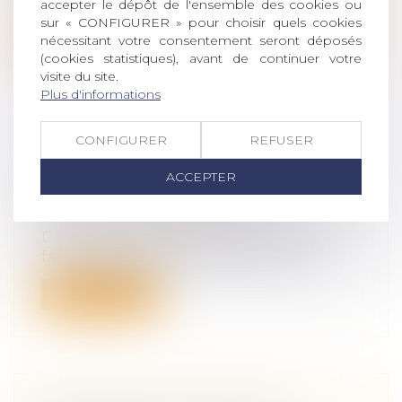
accepter le dépôt de l'ensemble des cookies ou
sur « CONFIGURER » pour choisir quels cookies
Lire la suite
nécessitant votre consentement seront déposés
(cookies statistiques), avant de continuer votre
visite du site.
Plus d'informations
CONFIGURER
REFUSER
FAUT-IL UN SERVICE PUBLIC POUR
RECOUVRER LES PENSIONS
ACCEPTER
ALIMENTAIRES IMPAYÉES ?
(NPU) Droit de la famille
Dès juin 2020, la Caisse d’allocations
familiales (CAF) pourra verser les pen...
Lire la suite