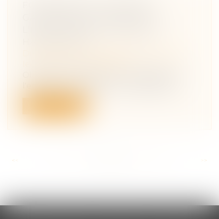
FONDEMENTS JURIDIQUES
GARANTISSANT LE DROIT À
L'ÉDUCATION DES MINEURS
HANDICAPÉS
Droit de la famille, des personnes et de
leur patrimoine
/
Filiation
Olivia Sarton, Association Juristes pour
l'enfance Un enfant ou un adolescent...
Lire la suite
<<
<
...
211
212
213
214
215
216
217
...
>
>>