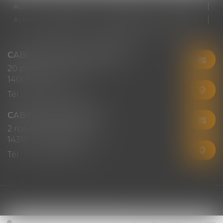
Accueil
Cabinet
Votre avocat
Expertises
Actus
Honoraires
RDV en ligne
Contact
Plan du site
Mentions légales
Articles
CABINET CHRISTINE CORBEL
20 place saint sauveur
14000 CAEN
Tél :
02 31 50 08 82
CABINET SECONDAIRE
2 rue Montebello
14310 VILLERS-BOCAGE
Tél :
02 31 50 08 82