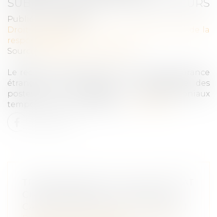
SUBROGATOIRE DES TIERS PAYEURS
Publié le :
12/05/2020
Droit des obligations et des suretés
/
Droit de la
responsabilité
Source :
www.actualitesdudroit.fr
Le recours subrogatoire d’une caisse d’assurance
étrangère peut s'exercer sur l'ensemble des
postes de préjudices extrapatrimoniaux
temporaires et permanents...
Lire la suite
TRANSCRIPTION D’UN ACTE D’ÉTAT
CIVIL ÉTRANGER : LA COUR DE
CASSATION POURSUIT LE CHEMIN