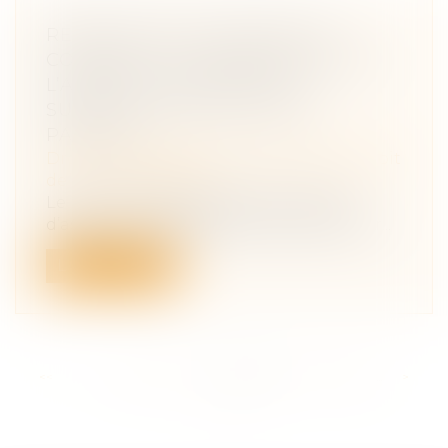
RÉPARATION DU PRÉJUDICE
CORPOREL : DÉTERMINATION DE
L’ASSIETTE DU RECOURS
SUBROGATOIRE DES TIERS
PAYEURS
Droit des obligations et des suretés
/
Droit
de la responsabilité
Le recours subrogatoire d’une caisse
d’assurance étrangère peut s'exercer sur...
Lire la suite
<<
<
...
192
193
194
195
196
197
198
...
>
>>