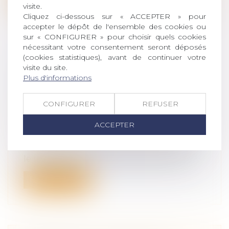
visite.
Cliquez ci-dessous sur « ACCEPTER » pour
accepter le dépôt de l'ensemble des cookies ou
sur « CONFIGURER » pour choisir quels cookies
nécessitant votre consentement seront déposés
(cookies statistiques), avant de continuer votre
FICHE DE RENSEIGNEMENT DE
visite du site.
PATRIMOINE DE LA CAUTION
Plus d'informations
MARIÉE SOUS LE RÉGIME DE LA
COMMUNAUTÉ ERRONÉE
CONFIGURER
REFUSER
Droit de la famille, des personnes et de
ACCEPTER
leur patrimoine
/
Couples et régime
matrimoniaux
Le patrimoine de la caution, mariée sous
le régime de la communauté, était mo...
Lire la suite