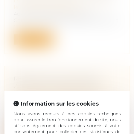
Droit de la famille, des personnes et de
leur patrimoine
/
Filiation
Aux termes de l’article 3, § 1, de la
Convention de New-York du 20 novembre
1...
Lire la suite
RÉFORME DES SUCCESSIONS :
ZOOM SUR 5 PROPOSITIONS
Droit de la famille, des personnes et de
leur patrimoine
/
Patrimoine et
Information sur les cookies
succession
Le rapport sur la réserve héréditaire remis
Nous avons recours à des cookies techniques
fin 2019 à la ministre de la Just...
pour assurer le bon fonctionnement du site, nous
utilisons également des cookies soumis à votre
consentement pour collecter des statistiques de
Lire la suite