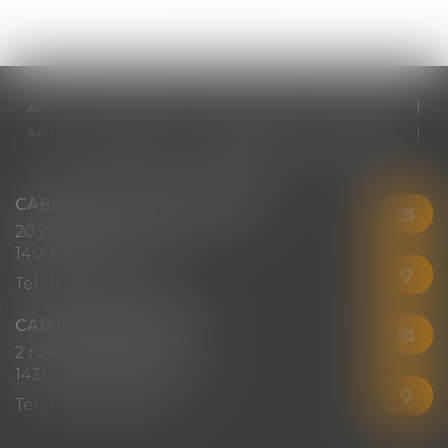
Accueil
Cabinet
Votre avocat
Expertises
Actus
Honoraires
RDV en ligne
Contact
Plan du site
Mentions légales
Articles
CABINET CHRISTINE CORBEL
20 place saint sauveur
14000 CAEN
Tél :
02 31 50 08 82
CABINET SECONDAIRE
2 rue Montebello
14310 VILLERS-BOCAGE
Tél :
02 31 50 08 82