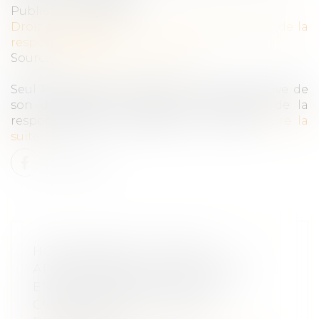
Publié le :
26/04/2022
Droit des obligations et des suretés
/
Droit de la
responsabilité
Source :
www.dalloz-actualite.fr
Seul le fait de la victime à l’origine exclusive de
son dommage fait obstacle à l’examen de la
responsabilité du gardien de la chose...
Lire la
suite
HOMOPARENTÉ : RÈGLES
APPLICABLES AUX RELATIONS
ENTRE UN ENFANT ET L’EX-
COMPAGNE DE SA MÈRE