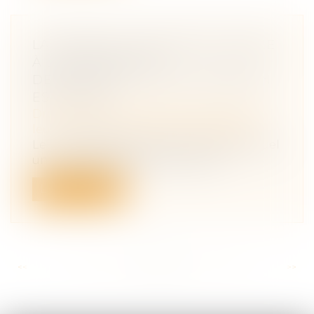
LA PENSION ALIMENTAIRE VERSÉE
À L'ÉTRANGER EST
DÉDUCTIBLE SI L'ÉTAT DE BESOIN
EST ÉTABLI
Droit de la famille, des personnes et de
leur patrimoine
/
Divorce et séparation
Le Conseil d'Etat illustre le cas dans lequel
un contribuable qui verse une p...
Lire la suite
<<
<
...
127
128
129
130
131
132
133
...
>
>>