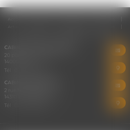
Accueil
Cabinet
Votre avocat
Expertises
Actus
Honoraires
RDV en ligne
Contact
Plan du site
Mentions légales
Articles
CABINET CHRISTINE CORBEL
20 place saint sauveur
14000 CAEN
Tél :
02 31 50 08 82
CABINET SECONDAIRE
2 rue Montebello
14310 VILLERS-BOCAGE
Tél :
02 31 50 08 82