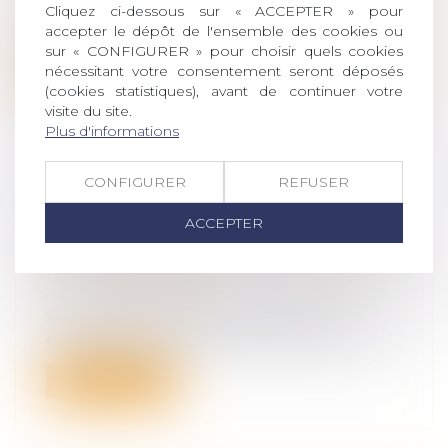
propriété contestée par un créancier, les
Cliquez ci-dessous sur « ACCEPTER » pour
ju...
accepter le dépôt de l'ensemble des cookies ou
sur « CONFIGURER » pour choisir quels cookies
Lire la suite
nécessitant votre consentement seront déposés
(cookies statistiques), avant de continuer votre
visite du site.
Plus d'informations
CONFIGURER
REFUSER
RESPONSABILITÉ DU FAIT DES
ACCEPTER
CHOSES : INCIDENCE DE LA FAUTE
DE LA VICTIME
Droit des obligations et des suretés
/
Droit
de la responsabilité
Seul le fait de la victime à l’origine
exclusive de son dommage fait obstacle...
Lire la suite