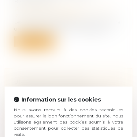
BIOLOGIQUE
Droit de la famille, des personnes et de
leur patrimoine
/
Filiation
Les règles applicables aux relations entre
un enfant et l’ancienne compagne d...
Lire la suite
UNE DONATION EN NUE-
PROPRIÉTÉ SAUVÉE DE L’ACTION
PAULIENNE PAR L’USUFRUIT
Information sur les cookies
RÉSERVÉ
Nous avons recours à des cookies techniques
Droit de la famille, des personnes et de
pour assurer le bon fonctionnement du site, nous
leur patrimoine
/
Patrimoine et
utilisons également des cookies soumis à votre
succession
consentement pour collecter des statistiques de
S’agissant d’une donation en nue-
visite.