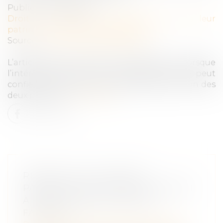
Publié le :
15/02/2023
Droit de la famille, des personnes et de leur
patrimoine
/
Divorce et séparation
Source :
www.lemag-juridique.com
L’article 373-2-1 du Code civil dispose que lorsque
l’intérêt de l’enfant le commande, le juge peut
confier l’exercice de l’autorité parentale à l’un des
deux parents...
Lire la suite
RETRAIT DE L’AUTORITÉ
PARENTALE POUR PARTICIPATION
À L’ESCALADE DU CONFLIT
FAMILIAL