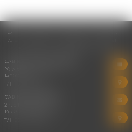
Accueil
Cabinet
Votre avocat
Expertises
Actus
Honoraires
RDV en ligne
Contact
Plan du site
Mentions légales
Articles
CABINET CHRISTINE CORBEL
20 place saint sauveur
14000 CAEN
Tél :
02 31 50 08 82
CABINET SECONDAIRE
2 rue Montebello
14310 VILLERS-BOCAGE
Tél :
02 31 50 08 82