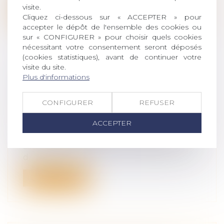
visite.
Lire la suite
Cliquez ci-dessous sur « ACCEPTER » pour
accepter le dépôt de l'ensemble des cookies ou
sur « CONFIGURER » pour choisir quels cookies
nécessitant votre consentement seront déposés
(cookies statistiques), avant de continuer votre
visite du site.
AMIANTE : LE PRÉJUDICE
Plus d'informations
D’ANXIÉTÉ REFUSÉ À 122
SIDÉRURGISTES
CONFIGURER
REFUSER
Droit du travail - Salariés
/
Responsabilité
ACCEPTER
accident du travail
Vendredi 30 décembre, 122 anciens
salariés d’ArcelorMittal ont été déboutés
d...
Lire la suite