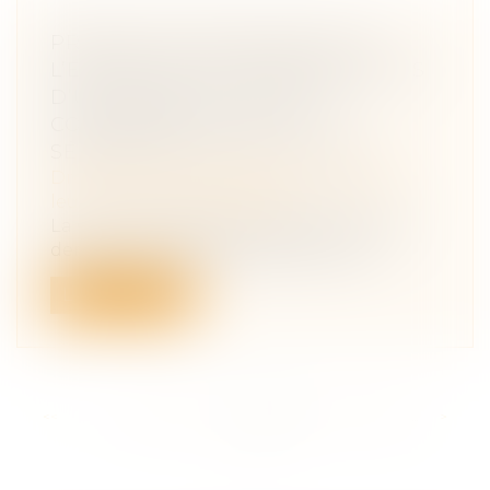
PRÉJUDICE ÉCONOMIQUE DE
L’ENFANT POUR CAUSE DE DÉCÈS
D’UN PARENT ET PRISE EN
CONSIDÉRATION DE LA
SÉPARATION OU DU DIVORCE
Droit de la famille, des personnes et de
leur patrimoine
/
Filiation
La Cour de cassation a jugé le 19 janvier
dernier, que « le préjudice économi...
Lire la suite
<<
<
...
102
103
104
105
106
107
108
...
>
>>