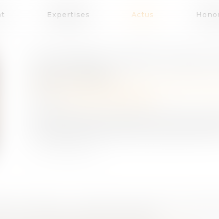
at
Expertises
Actus
Honor
SUCCESSION : QU'EST-CE QUE L'
Publié le :
21/05/2026
Droit de la famille, des personnes et de leur 
Source :
www.economie.gouv.fr
Vous héritez d’une succession mais vous n’en ê
en situation d’indivision avec les autres héritier
 DU TRAVAIL : MODIFICATION DES ATTESTA