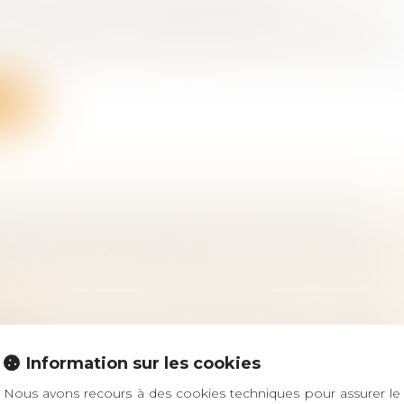
 L’ÉTAT DE SANTÉ DES SALARIÉS
vail - Salariés
/
Responsabilité accident du travail
juin 2026, plusieurs modèles de documents délivrés par
ite
 NE PEUT REFUSER LE CAPITAL DÉCÈS AU
IRE DE PACS À CHARGE AU SEUL MOTIF QU
N’A ÉTÉ FAITE DANS LE DÉLAI D’UN MOIS
 famille, des personnes et de leur patrimoine
/
Couples
aux
iée par un pacte civil de solidarité avec un travailleu
.
Information sur les cookies
ite
Nous avons recours à des cookies techniques pour assurer le