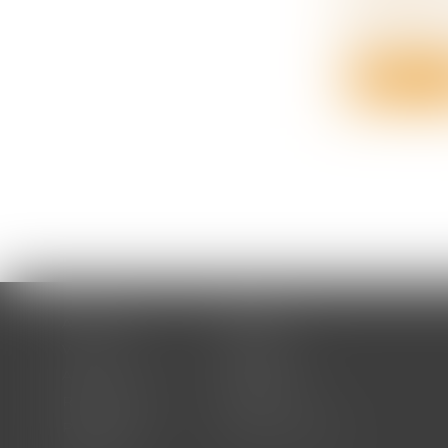
Vous hérite
?...
Lire la su
Accueil
Cabinet
Votre avocat
Expertises
Actus
Honoraires
RDV en ligne
Contact
Plan du site
Mentions légales