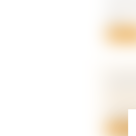
SUIVI DE
Droit du tra
Dès le 1er 
service...
Lire la su
LA CPAM
PARTENA
DEMANDE 
Droit de la
matrimoni
Une femme l
indépenda..
Lire la su