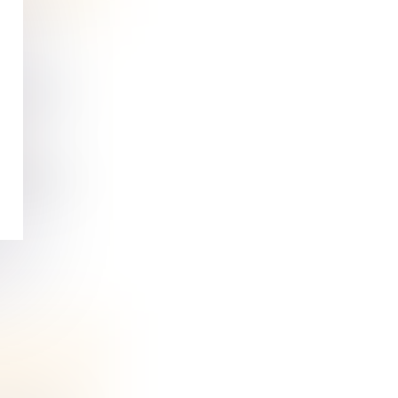
URGENCE
es
 d’urgence
ine et