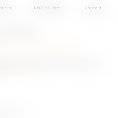
aires
RDV en ligne
Contact
INDIVISION ?
patrimoine
/
Patrimoine et succession
tes pas l’unique bénéficiaire ? Vous êtes alors
s...
Lire la suite
TIONS DE