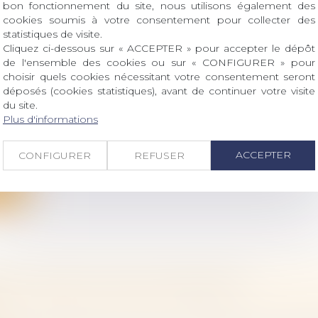
bon fonctionnement du site, nous utilisons également des
cookies soumis à votre consentement pour collecter des
statistiques de visite.
Cliquez ci-dessous sur « ACCEPTER » pour accepter le dépôt
de l'ensemble des cookies ou sur « CONFIGURER » pour
ES CONJUGALES : UNE AIDE FINANCIÈRE D’
choisir quels cookies nécessitant votre consentement seront
déposés (cookies statistiques), avant de continuer votre visite
ITTER LE DOMICILE EN SÉCURITÉ
du site.
 famille, des personnes et de leur patrimoine
/
Violenc
Plus d'informations
er décembre 2023, la Caf propose une aide financière
ACCEPTER
CONFIGURER
REFUSER
ite
ON : QU'EST-CE QUE L'INDIVISION ?
 famille, des personnes et de leur patrimoine
/
Patrimo