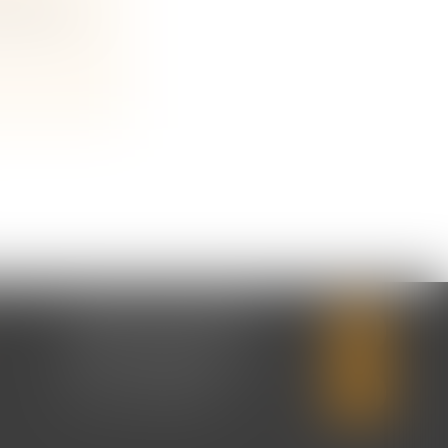
néficiaire
CABINET SECONDAIRE
2 rue Montebello
14310 VILLERS-BOCAGE
Tél :
02 31 50 08 82