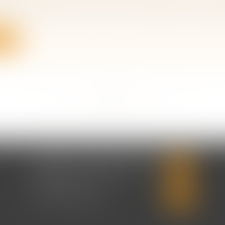
z d’une succession mais vous n’en êtes pas l’unique bé
ite
<<
<
...
5
6
7
8
9
10
11
...
>
>>
CABINET CHRISTINE CORBEL
20 place saint sauveur
14000 CAEN
Tél :
02 31 50 08 82