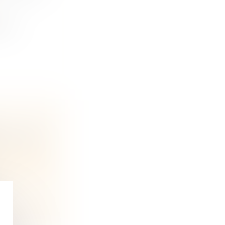
 les
’AUCUNE
 et régime
r