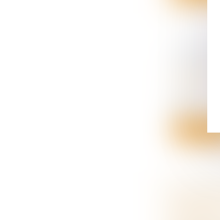
VIOLENC
POUR QU
Droit de la
familiales
Depuis le 1
(AV...
Lire la su
SUCCESSI
Droit de la
succession