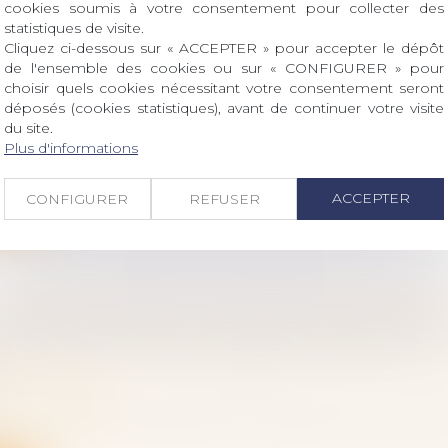
cookies soumis à votre consentement pour collecter des
statistiques de visite.
Cliquez ci-dessous sur « ACCEPTER » pour accepter le dépôt
de l'ensemble des cookies ou sur « CONFIGURER » pour
SION D’ENTREPRISE : QUELLES SONT LES É
choisir quels cookies nécessitant votre consentement seront
déposés (cookies statistiques), avant de continuer votre visite
R ?
du site.
ociétés
/
Transmission d’entreprise
Plus d'informations
éder son entreprise, il faut être patient, réactif et ac
ite
ACCEPTER
CONFIGURER
REFUSER
SONNES VICTIMES DE VIOLENCES CONJUGAL
 DÉBLOQUER LEUR ÉPARGNE SALARIALE À 
 de la famille
du 4 juin 2020, l’exécutif permet dorénavant aux per