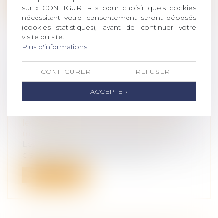
Lire la suite
sur « CONFIGURER » pour choisir quels cookies
nécessitant votre consentement seront déposés
(cookies statistiques), avant de continuer votre
visite du site.
Plus d'informations
EPARGNE RETRAITE ET
CONFIGURER
REFUSER
COMMUNAUTÉ CONJUGALE : LES
BONS COMPTES FONT LES BONS
ACCEPTER
AMIS !
Droit de la famille, des personnes et de
leur patrimoine
/
Couples et régime
matrimoniaux
Les faits de l’affaire étaient relativement
classiques et s’inscrivaient dans...
Lire la suite