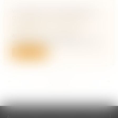
VALORISER SON ENTREPRISE ET
OPTIMISER SA TRANSMISSION
Droit des sociétés
/
Transmission
d’entreprise
Aujourd’hui, entre la baisse des
valorisations des sociétés, et l’utilisation...
Lire la suite
<<
<
...
42
43
44
45
46
47
48
...
>
>>
Accueil
Cabinet
Votre avocat
Expertises