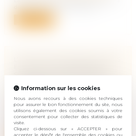
La victime aura la possibilité de réfléchir à
déposer plainte ou non, mais le...
Lire la suite
L’ACTION EN DÉLIVRANCE DE LEGS
EST UNE ACTION PERSONNELLE
SOUMISE À LA PRESCRIPTION
QUINQUENNALE DE L'ARTICLE 2224
Information sur les cookies
DU CODE CIVIL
Droit de la famille, des personnes et de
Nous avons recours à des cookies techniques
leur patrimoine
/
Patrimoine et
pour assurer le bon fonctionnement du site, nous
succession
utilisons également des cookies soumis à votre
consentement pour collecter des statistiques de
Le légataire universel est la personne
visite.
désignée dans un testament pour recevo...
Cliquez ci-dessous sur « ACCEPTER » pour
accepter le dépôt de l'ensemble des cookies ou