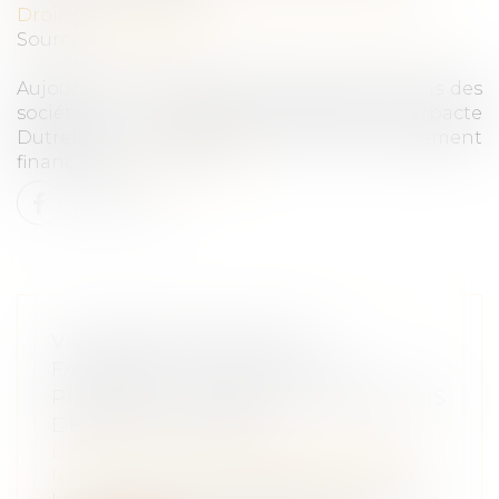
Droit des sociétés
/
Transmission d’entreprise
Source :
www.ey.com
Aujourd’hui, entre la baisse des valorisations des
sociétés, et l’utilisation pertinente du pacte
Dutreil, les successions sont plus facilement
finançables...
Lire la suite
VIOLENCES SEXUELLES :
FAVORISER LE RECUEIL DE
PREUVES À L'HÔPITAL, MÊME SANS
DÉPÔT DE PLAINTE
Droit de la famille, des personnes et de
leur patrimoine
/
Violences familiales