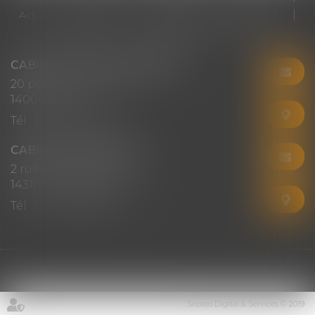
Actus
Honoraires
RDV en ligne
Contact
Plan du site
Mentions légales
Articles
CABINET CHRISTINE CORBEL
20 place saint sauveur
14000 CAEN
Tél :
02 31 50 08 82
CABINET SECONDAIRE
2 rue Montebello
14310 VILLERS-BOCAGE
Tél :
02 31 50 08 82
Septeo Digital & Services © 2019