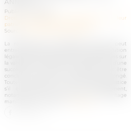
ANNULÉ ?
Publié le :
21/02/2025
Droit de la famille, des personnes et de leur
patrimoine
/
Patrimoine et succession
Source :
www.lemag-juridique.com
La révocation d’un testament antérieur peut
entraîner l’application des règles de la dévolution
légale. Lorsqu’un litige survient entre héritiers sur
la validité d’un testament ou la répartition d’une
succession, un accord transactionnel peut être
conclu afin d’éviter un contentieux prolongé.
Toutefois, ce dernier peut être contesté en justice
s’il est entaché de vice du consentement,
notamment en cas de violence ou d’avantage
manifestement excessif...
Lire la suite