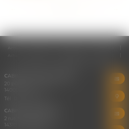
<<
<
...
31
32
33
34
35
36
37
...
>
>>
Accueil
Cabinet
Votre avocat
Expertises
Actus
Honoraires
RDV en ligne
Contact
Plan du site
Mentions légales
Articles
CABINET CHRISTINE CORBEL
20 place saint sauveur
14000 CAEN
Tél :
02 31 50 08 82
CABINET SECONDAIRE
2 rue Montebello
14310 VILLERS-BOCAGE