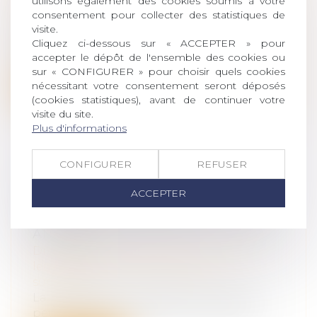
utilisons également des cookies soumis à votre
succession
consentement pour collecter des statistiques de
La pension de réversion est la somme
visite.
Cliquez ci-dessous sur « ACCEPTER » pour
perçue, par une personne veuve. Ce
accepter le dépôt de l'ensemble des cookies ou
monta...
sur « CONFIGURER » pour choisir quels cookies
nécessitant votre consentement seront déposés
Lire la suite
(cookies statistiques), avant de continuer votre
visite du site.
Plus d'informations
CONFIGURER
REFUSER
VICE DU CONSENTEMENT ET
ACCEPTER
SUCCESSION : L’ACCORD
TRANSACTIONNEL PEUT-IL ÊTRE
ANNULÉ ?
Droit de la famille, des personnes et de
leur patrimoine
/
Patrimoine et
succession
La révocation d’un testament antérieur
peut entraîner l’application des règle...