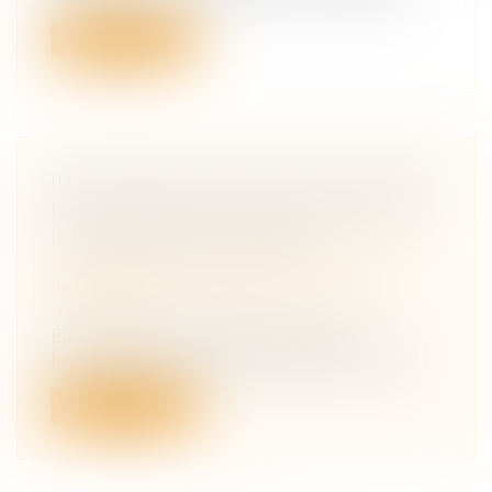
Lire la suite
INDIVISION ET LICITATION : RAPPEL
DE LA NÉCESSITÉ D’UN PARTAGE
IMPOSSIBLE EN NATURE
Droit de la famille, des personnes et de
leur patrimoine
/
Patrimoine et
succession
En matière de partage successoral,
l'article 1377 du Code de procédure civile...
Lire la suite