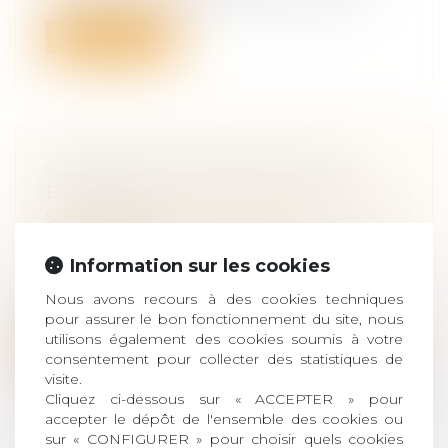
Lire la suite
CESSION DE PARTS SOCIALES :
EFFETS DE LA PRÉSOMPTION DE
SOLIDARITÉ
Droit des sociétés
/
Transmission
d’entreprise
Information sur les cookies
Les conventions qui emportent cession
Nous avons recours à des cookies techniques
de contrôle d'une société commerciale p...
pour assurer le bon fonctionnement du site, nous
utilisons également des cookies soumis à votre
Lire la suite
consentement pour collecter des statistiques de
visite.
Cliquez ci-dessous sur « ACCEPTER » pour
accepter le dépôt de l'ensemble des cookies ou
sur « CONFIGURER » pour choisir quels cookies