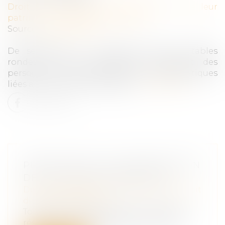
Droit de la famille, des personnes et de leur
patrimoine
/
Violences familiales
Source :
www.onpp.fr
De septembre à novembre 2019, des tables
rondes ont été organisées réunissant des
personnes concernées par les problématiques
liées aux violences conjugales...
Lire la suite
PRÉCISIONS SUR L’INDEMNISATION
DES VICTIMES D’INFRACTION
Droit des obligations et des suretés
/
Droit
de la responsabilité
Toute personne ayant subi un préjudice
résultant de faits présentant le carac...