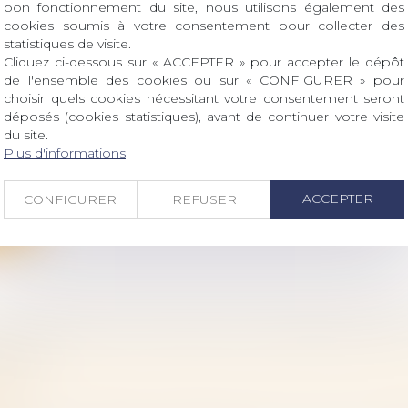
bon fonctionnement du site, nous utilisons également des
cookies soumis à votre consentement pour collecter des
statistiques de visite.
Cliquez ci-dessous sur « ACCEPTER » pour accepter le dépôt
de l'ensemble des cookies ou sur « CONFIGURER » pour
ATION DES RÈGLEMENTS EUROPÉENS SUR L
choisir quels cookies nécessitant votre consentement seront
déposés (cookies statistiques), avant de continuer votre visite
NS PATRIMONIALES
du site.
 famille, des personnes et de leur patrimoine
/
Couples
Plus d'informations
aux
 des affaires civiles et du Sceau a publié une circulaire 
ACCEPTER
CONFIGURER
REFUSER
ite
 DÉSORMAIS PLUS FACILE DE CHANGER DE R
NIAL
 famille, des personnes et de leur patrimoine
/
Couples
aux