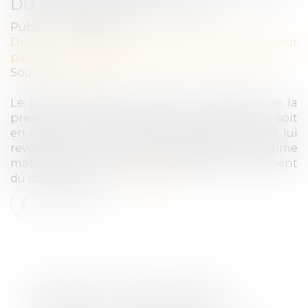
DU RÉGIME MATRIMONIAL
Publié le :
17/05/2023
Droit de la famille, des personnes et de leur
patrimoine
/
Couples et régime matrimoniaux
Source :
www.efl.fr
Le juge ne peut pas autoriser le débiteur de la
prestation compensatoire à s’en acquitter « soit
en capital, soit en moins-prenant sur la part lui
revenant au moment de la liquidation du régime
matrimonial. » car ce faisant, il diffère le paiement
du capital alloué...
Lire la suite
MARIAGE DE PERSONNES DE
MÊME SEXE : OBLIGATION