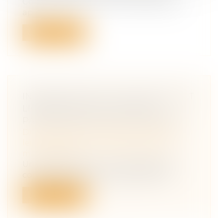
Conseil d’État, un homme était décédé
ap...
Lire la suite
INDEMNISATION D’OCCUPATION ET
LIQUIDATION DES INTÉRÊTS
PATRIMONIAUX DES CONCUBINS
Droit de la famille, des personnes et de
leur patrimoine
/
Couples et régime
matrimoniaux
Un couple vivait en concubinage, et le
concubin avait saisi le juge aux affai...
Lire la suite