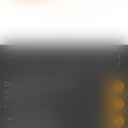
<<
<
...
2
3
4
5
6
7
8
...
>
>>
Accueil
Cabinet
Votre avocat
Expertises
Actus
Honoraires
RDV en ligne
Contact
Plan du site
Mentions légales
Articles
CABINET CHRISTINE CORBEL
20 place saint sauveur
14000 CAEN
Tél :
02 31 50 08 82
CABINET SECONDAIRE
2 rue Montebello