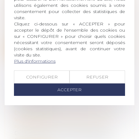
MATRIMONIAL
utilisons également des cookies soumis à votre
Droit de la famille, des personnes et de
consentement pour collecter des statistiques de
leur patrimoine
/
Couples et régime
visite.
matrimoniaux
Cliquez ci-dessous sur « ACCEPTER » pour
Le juge ne peut pas autoriser le débiteur
accepter le dépôt de l'ensemble des cookies ou
sur « CONFIGURER » pour choisir quels cookies
de la prestation compensatoire à s’...
nécessitant votre consentement seront déposés
(cookies statistiques), avant de continuer votre
Lire la suite
visite du site.
Plus d'informations
CONFIGURER
REFUSER
PLUS-VALUE DE REPORT ET
ACCEPTER
MODIFICATION DU RÉGIME
MATRIMONIAL
Droit de la famille, des personnes et de
leur patrimoine
/
Couples et régime
matrimoniaux
Dans une affaire présentée devant le