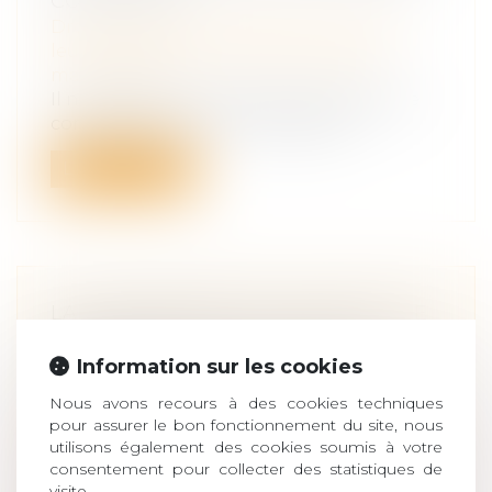
CONJUGAUX
Droit de la famille, des personnes et de
leur patrimoine
/
Couples et régime
matrimoniaux
Il n'existe pas, en l'état, de jurisprudence
constante de la Cour de cassatio...
Lire la suite
LA COPROPRIÉTÉ D'UN FONDS DE
COMMERCE PAR LES ÉPOUX
Information sur les cookies
N'ENTRAÎNE PAS LA COTITULARITÉ
DU BAIL COMMERCIAL
Nous avons recours à des cookies techniques
Droit de la famille, des personnes et de
pour assurer le bon fonctionnement du site, nous
leur patrimoine
/
Couples et régime
utilisons également des cookies soumis à votre
consentement pour collecter des statistiques de
matrimoniaux
visite.