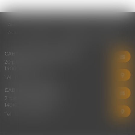
Accueil
Cabinet
Votre avocat
Expertises
Actus
Honoraires
RDV en ligne
Contact
Plan du site
Mentions légales
Articles
CABINET CHRISTINE CORBEL
20 place saint sauveur
14000 CAEN
Tél :
02 31 50 08 82
CABINET SECONDAIRE
2 rue Montebello
14310 VILLERS-BOCAGE
Tél :
02 31 50 08 82