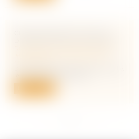
CRISE SANITAIRE ACTUELLE ET
DEMANDE DE PACS OU MARIAGE
Droit de la famille, des personnes et de
leur patrimoine
/
Couples et régime
matrimoniaux
Dans le cadre de la crise sanitaire actuelle,
le maire peut-il refuser la réc...
Lire la suite
<<
<
...
9
10
11
12
13
14
15
>
>>