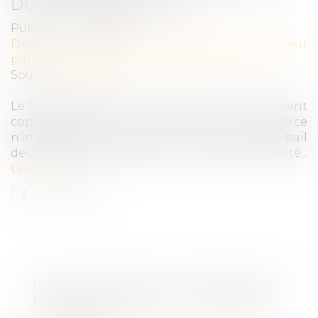
DU BAIL COMMERCIAL
Publié le :
04/11/2020
Droit de la famille, des personnes et de leur
patrimoine
/
Couples et régime matrimoniaux
Source :
www.efl.fr
Le fait que des époux communs en biens soient
copropriétaires d’un fonds de commerce
n'implique pas qu’ils soient cotitulaires du bail
des locaux dans lesquels le fonds est exploité...
Lire la suite
L'ACQUISITION DE LA NATIONALITÉ
PAR MARIAGE FACE AUX DEVOIRS