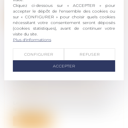
Le fait que des époux communs en biens
Cliquez ci-dessous sur « ACCEPTER » pour
soient copropriétaires d’un fonds de c...
accepter le dépôt de l'ensemble des cookies ou
sur « CONFIGURER » pour choisir quels cookies
Lire la suite
nécessitant votre consentement seront déposés
(cookies statistiques), avant de continuer votre
visite du site.
Plus d'informations
CONFIGURER
REFUSER
FICHE DE RENSEIGNEMENT DE
PATRIMOINE DE LA CAUTION
ACCEPTER
MARIÉE SOUS LE RÉGIME DE LA
COMMUNAUTÉ ERRONÉE
Droit de la famille, des personnes et de
leur patrimoine
/
Couples et régime
matrimoniaux
Le patrimoine de la caution, mariée sous
le régime de la communauté, était mo...
Lire la suite