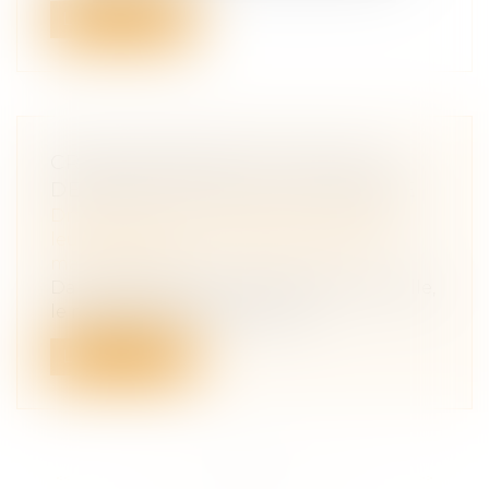
Lire la suite
CRISE SANITAIRE ACTUELLE ET
DEMANDE DE PACS OU MARIAGE
Droit de la famille, des personnes et de
leur patrimoine
/
Couples et régime
matrimoniaux
Dans le cadre de la crise sanitaire actuelle,
le maire peut-il refuser la réc...
Lire la suite
<<
<
...
9
10
11
12
13
14
15
>
>>