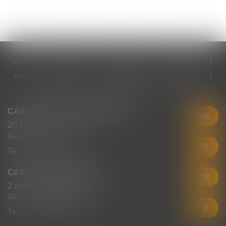
Accueil
Cabinet
Votre avocat
Expertises
Actus
Honoraires
RDV en ligne
Contact
Plan du site
Mentions légales
Articles
CABINET CHRISTINE CORBEL
20 place saint sauveur
14000 CAEN
Tél :
02 31 50 08 82
CABINET SECONDAIRE
2 rue Montebello
14310 VILLERS-BOCAGE
Tél :
02 31 50 08 82