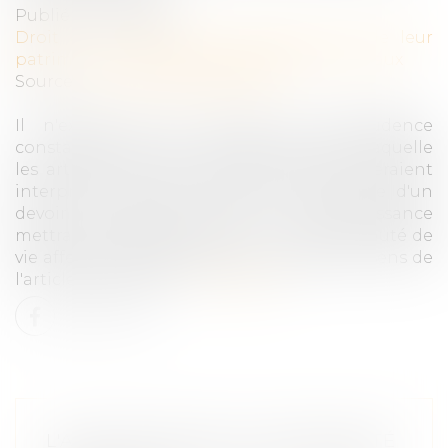
Publié le :
11/11/2020
Droit de la famille, des personnes et de leur
patrimoine
/
Couples et régime matrimoniaux
Source :
www.actualitesdudroit.fr
Il n'existe pas, en l'état, de jurisprudence
constante de la Cour de cassation selon laquelle
les articles 21-2, 212 et 215 du Code civil seraient
interprétés comme impliquant l'existence d'un
devoir de fidélité dont la méconnaissance
mettrait nécessairement fin à la communauté de
vie affective qui caractérise le mariage au sens de
l'article 21-2 précité...
Lire la suite
L'ACQUISITION DE LA NATIONALITÉ