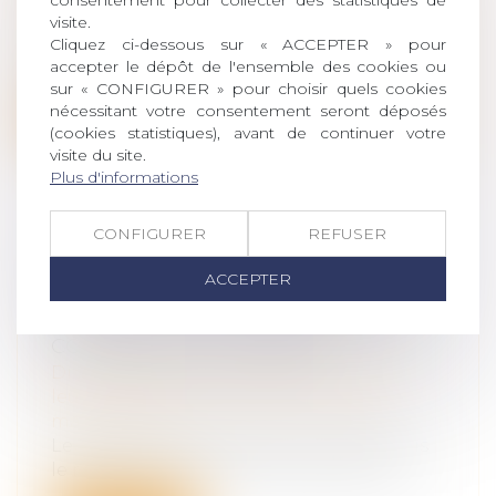
visite.
matrimoniaux
Cliquez ci-dessous sur « ACCEPTER » pour
Le fait que des époux communs en biens
accepter le dépôt de l'ensemble des cookies ou
soient copropriétaires d’un fonds de c...
sur « CONFIGURER » pour choisir quels cookies
nécessitant votre consentement seront déposés
Lire la suite
(cookies statistiques), avant de continuer votre
visite du site.
Plus d'informations
CONFIGURER
REFUSER
FICHE DE RENSEIGNEMENT DE
ACCEPTER
PATRIMOINE DE LA CAUTION
MARIÉE SOUS LE RÉGIME DE LA
COMMUNAUTÉ ERRONÉE
Droit de la famille, des personnes et de
leur patrimoine
/
Couples et régime
matrimoniaux
Le patrimoine de la caution, mariée sous
le régime de la communauté, était mo...