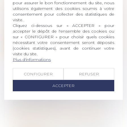
Droit de la famille, des personnes et de
pour assurer le bon fonctionnement du site, nous
leur patrimoine
/
Couples et régime
utilisons également des cookies soumis à votre
matrimoniaux
consentement pour collecter des statistiques de
visite.
S’agissant de la dissolution de la
Cliquez ci-dessous sur « ACCEPTER » pour
communauté, des règles spécifiques
accepter le dépôt de l'ensemble des cookies ou
s’appli...
sur « CONFIGURER » pour choisir quels cookies
nécessitant votre consentement seront déposés
Lire la suite
(cookies statistiques), avant de continuer votre
visite du site.
Plus d'informations
CONFIGURER
REFUSER
LES STOCK-OPTIONS ATTRIBUÉES
ACCEPTER
À UN ÉPOUX MARIÉ SOUS LA
COMMUNAUTÉ LÉGALE SONT DES
BIENS PROPRES
Droit de la famille, des personnes et de
leur patrimoine
/
Couples et régime
matrimoniaux