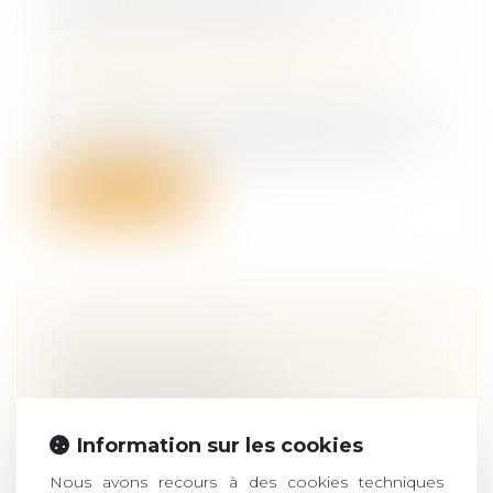
L'ÂGE DE LA RETRAITE
Droit de la famille, des personnes et de
leur patrimoine
/
Couples et régime
matrimoniaux
Certains choix qui paraissaient appropriés
au moment du mariage peuvent ne pl...
Lire la suite
L’ACQUISITION PAR UN ÉPOUX DE
PARTS SOCIALES
POSTÉRIEUREMENT À LA
DISSOLUTION DE LA
Information sur les cookies
COMMUNAUTÉ NE CONSTITUE PAS
UN RECEL DE COMMUNAUTÉ
Nous avons recours à des cookies techniques