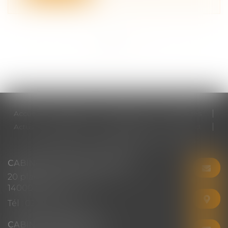
<<
<
1
2
3
4
5
6
7
...
>
>>
Accueil
Cabinet
Votre avocat
Expertises
Actus
Honoraires
RDV en ligne
Contact
Plan du site
Mentions légales
Articles
CABINET CHRISTINE CORBEL
20 place saint sauveur
14000 CAEN
Tél :
02 31 50 08 82
CABINET SECONDAIRE