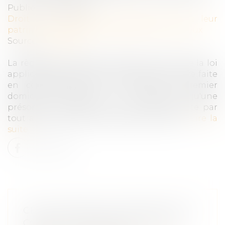
Publié le :
31/10/2023
Droit de la famille, des personnes et de leur
patrimoine
/
Couples et régime matrimoniaux
Source :
www.efl.fr
La règle selon laquelle la détermination de la loi
applicable au régime matrimonial doit être faite
en considération de la fixation du premier
domicile conjugal ne constitue qu'une
présomption simple qui peut être détruite par
tout autre élément de preuve pertinent...
Lire la
suite
CETTE FORMALITÉ PROTÈGE SON
CONJOINT QUAND ON ATTEINT