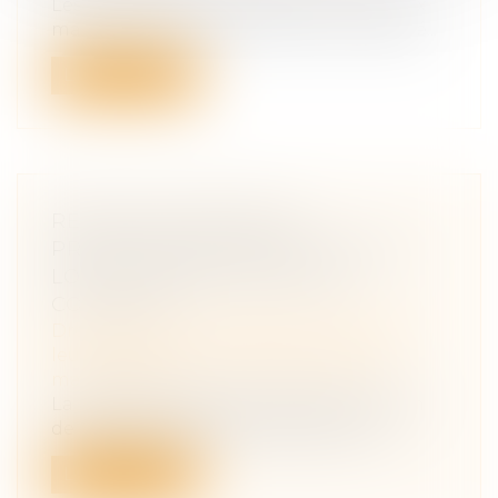
Les stock-options attribuées à un époux
marié sous le régime de la communauté...
Lire la suite
RÉGIME MATRIMONIAL :
PRÉSOMPTION SIMPLE POUR LA
LOI DU PREMIER DOMICILE
CONJUGAL
Droit de la famille, des personnes et de
leur patrimoine
/
Couples et régime
matrimoniaux
La règle selon laquelle la détermination
de la loi applicable au régime matri...
Lire la suite