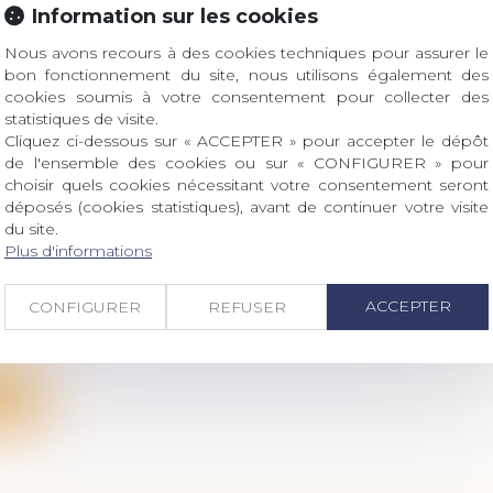
Information sur les cookies
t du 12 juillet 2023, la Cour de cassation, au visa des art
Nous avons recours à des cookies techniques pour assurer le
bon fonctionnement du site, nous utilisons également des
ite
cookies soumis à votre consentement pour collecter des
statistiques de visite.
Cliquez ci-dessous sur « ACCEPTER » pour accepter le dépôt
de l'ensemble des cookies ou sur « CONFIGURER » pour
choisir quels cookies nécessitant votre consentement seront
déposés (cookies statistiques), avant de continuer votre visite
ET PENSION ALIMENTAIRE : TOUT CE QUE V
du site.
AVOIR
Plus d'informations
 famille, des personnes et de leur patrimoine
/
Divorce
ACCEPTER
CONFIGURER
REFUSER
est une étape difficile et complexe, qui soulève de n
ite