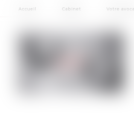
Accueil
Cabinet
Votre avoc