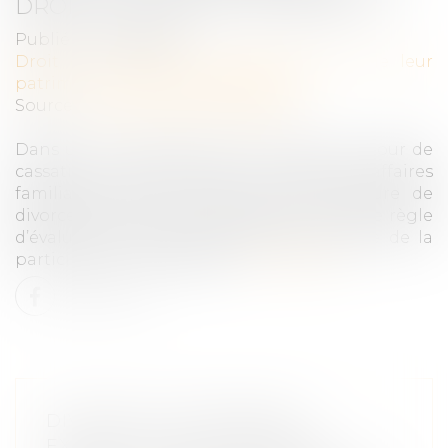
DROITS SOCIAUX D’UN ÉPOUX ?
Publié le :
01/07/2025
Droit de la famille, des personnes et de leur
patrimoine
/
Divorce et séparation
Source :
www.lemag-juridique.com
Dans un avis rendu le 21 juin dernier, la Cour de
cassation a été saisie par un juge aux affaires
familiales, dans le cadre d’une procédure de
divorce, afin de préciser l’application d’une règle
d’évaluation patrimoniale dans le régime de la
participation aux acquêts...
Lire la suite
DIVORCE ET ENTREPRISE
EXPLOITÉE SOUS FORME DE