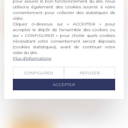
pour assurer le bon fonctionnement du site, nous
En matière de régime de communauté,
utilisons également des cookies soumis à votre
lorsque la communauté a contribué au
consentement pour collecter des statistiques de
remb...
visite.
Cliquez ci-dessous sur « ACCEPTER » pour
Lire la suite
accepter le dépôt de l'ensemble des cookies ou
sur « CONFIGURER » pour choisir quels cookies
nécessitant votre consentement seront déposés
(cookies statistiques), avant de continuer votre
visite du site.
Plus d'informations
EXEQUATUR ET AUTORITÉ DE
CHOSE JUGÉE : LA DISSIMULATION
CONFIGURER
REFUSER
D’UNE PRESTATION
COMPENSATOIRE CONSTITUE UNE
ACCEPTER
FRAUDE
Droit de la famille, des personnes et de
leur patrimoine
/
Divorce et séparation
L’exequatur d’une décision étrangère est
subordonné, en droit international p...