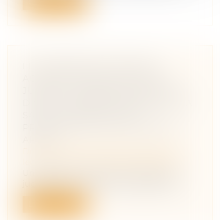
Lire la suite
LE JUGEMENT DE DIVORCE
ACQUIERT FORCE DE CHOSE
JUGÉE À L’EXPIRATION DU DÉLAI
D’APPEL, RENDANT PRESCRITE LA
SAISIE CONSERVATOIRE
PRATIQUÉE PLUS DE CINQ ANS
APRÈS
Droit de la famille, des personnes et de
leur patrimoine
/
Divorce et séparation
Un jugement acquiert force de chose
jugée lorsqu’il n’est plus susceptible d’...
Lire la suite