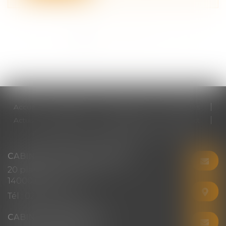
<<
<
1
2
3
4
5
6
7
...
>
>>
Accueil
Cabinet
Votre avocat
Expertises
Actus
Honoraires
RDV en ligne
Contact
Plan du site
Mentions légales
Articles
CABINET CHRISTINE CORBEL
20 place saint sauveur
14000 CAEN
Tél :
02 31 50 08 82
CABINET SECONDAIRE