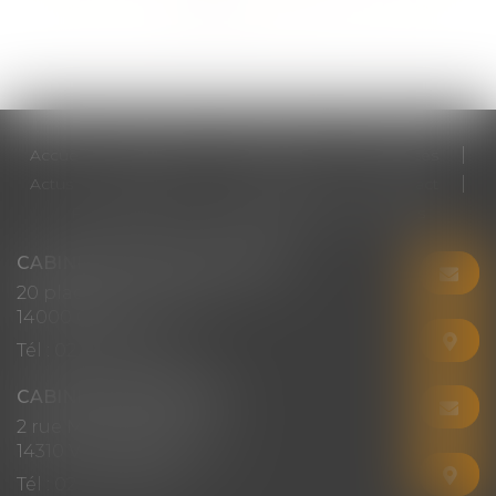
<<
<
1
2
3
4
5
6
7
...
>
>>
Accueil
Cabinet
Votre avocat
Expertises
Actus
Honoraires
RDV en ligne
Contact
Plan du site
Mentions légales
Articles
CABINET CHRISTINE CORBEL
20 place saint sauveur
14000 CAEN
Tél :
02 31 50 08 82
CABINET SECONDAIRE
2 rue Montebello
14310 VILLERS-BOCAGE
Tél :
02 31 50 08 82