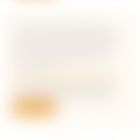
L'ÉPOUX AYANT ALIMENTÉ UN
COMPTE PERSONNEL D'ÉPARGNE
DE RETRAITE COMPLÉMENTAIRE
AVEC DES DENIERS COMMUNS
DOIT DES RÉCOMPENSES À LA
COMMUNAUTÉ
Droit de la famille, des personnes et de
leur patrimoine
/
Divorce et séparation
Le partage des biens dans le cadre d'un
divorce soulève des enjeux juridiques...
Lire la suite