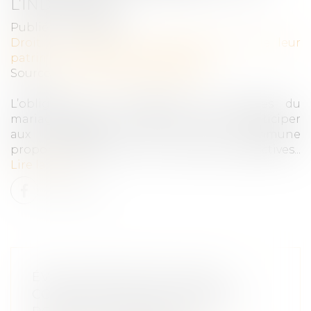
L’INDIVISION ?
Publié le :
13/11/2024
Droit de la famille, des personnes et de leur
patrimoine
/
Divorce et séparation
Source :
www.lemag-juridique.com
L’obligation de contribuer aux charges du
mariage impose à chaque époux de participer
aux dépenses de la vie commune
proportionnellement à ses facultés respectives...
Lire la suite
ÉVOLUTION DES FACULTÉS
CONTRIBUTIVES DES PARENTS