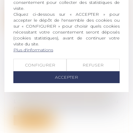
compenser la disparité que le divorce
consentement pour collecter des statistiques de
crée...
visite.
Cliquez ci-dessous sur « ACCEPTER » pour
Lire la suite
accepter le dépôt de l'ensemble des cookies ou
sur « CONFIGURER » pour choisir quels cookies
nécessitant votre consentement seront déposés
(cookies statistiques), avant de continuer votre
visite du site.
Plus d'informations
DIVORCE ET SÉPARATION DE
CONFIGURER
REFUSER
BIENS : LA CRÉANCE EST-ELLE À
L’ENCONTRE DE L’ÉPOUX OU DE
ACCEPTER
L’INDIVISION ?
Droit de la famille, des personnes et de
leur patrimoine
/
Divorce et séparation
L’obligation de contribuer aux charges du
mariage impose à chaque époux de pa...
Lire la suite