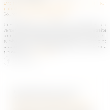
Droit de la famille, des personnes et de leur
patrimoine
/
Divorce et séparation
Source :
www.boursorama.com
Une pension de réversion correspond au
versement d’une part de la pension de retraite
d’un assuré décédé en faveur de son conjoint
survivant. Si le couple a divorcé, le conjoint
divorcé survivant a également le droit à une
pension de ...
Lire la suite
LE DIVORCE MET-IL FIN À LA
PENSION DE RÉVERSION?
Droit de la famille, des personnes et de
leur patrimoine
/
Divorce et séparation