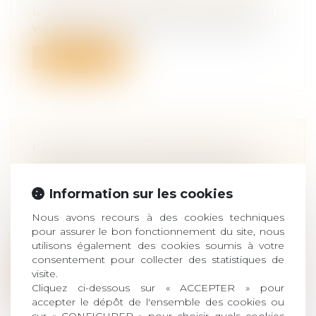
Une pension de réversion correspond au
versement d’une part de la pension de...
Lire la suite
CE QU'IL FAUT SAVOIR SUR LE
RACHAT DE SOULTE D'UN BIEN
IMMOBILIER EN CAS DE DIVORCE
Information sur les cookies
Droit de la famille, des personnes et de
leur patrimoine
/
Divorce et séparation
Nous avons recours à des cookies techniques
pour assurer le bon fonctionnement du site, nous
En cas de succession ou de séparation, il
utilisons également des cookies soumis à votre
est possible de procéder à un racha...
consentement pour collecter des statistiques de
visite.
Lire la suite
Cliquez ci-dessous sur « ACCEPTER » pour
accepter le dépôt de l'ensemble des cookies ou