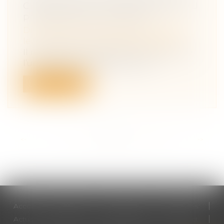
CIRCONSTANCES ANTÉRIEURES AU
PRONONCÉ DU DIVORCE
Droit de la famille, des personnes et de
leur patrimoine
/
Divorce et séparation
Il résulte de l’article 270 du Code civil que
l’un des époux peut être tenu d...
Lire la suite
<<
<
...
14
15
16
17
18
19
20
...
>
>>
Accueil
Cabinet
Votre avocat
Expertises
Actus
Honoraires
RDV en ligne
Contact