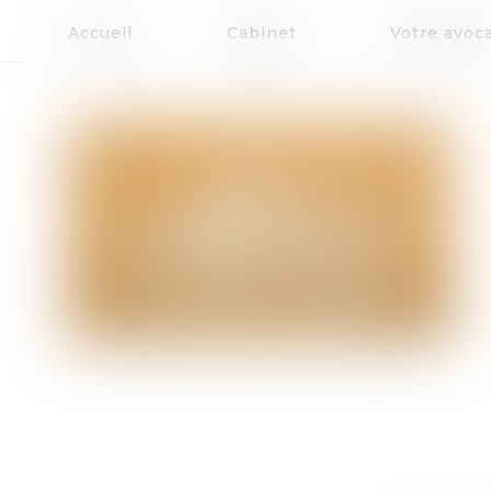
Accueil
Cabinet
Votre avoc