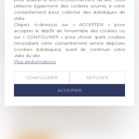
GÉNÉRALISÉ À L’ENSEMBLE DES
utilisons également des cookies soumis à votre
SÉPARATIONS ET DIVORCES
consentement pour collecter des statistiques de
Droit de la famille, des personnes et de
visite.
leur patrimoine
/
Divorce et séparation
Cliquez ci-dessous sur « ACCEPTER » pour
Créée en 2020, l’intermédiation financière
accepter le dépôt de l'ensemble des cookies ou
des pensions alimentaires (IFPA) e...
sur « CONFIGURER » pour choisir quels cookies
nécessitant votre consentement seront déposés
Lire la suite
(cookies statistiques), avant de continuer votre
visite du site.
Plus d'informations
CONFIGURER
REFUSER
PRESTATION COMPENSATOIRE :
ACCEPTER
JUSTE ÉQUILIBRE ET PROTECTION
DES BIENS DU DÉBITEUR
Droit de la famille, des personnes et de
leur patrimoine
/
Divorce et séparation
À l’occasion du prononcé d’un divorce
dont le jugement mettait à la charge de...