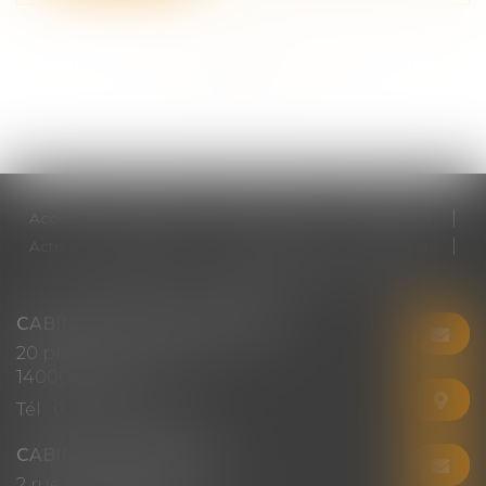
<<
<
...
9
10
11
12
13
14
15
...
>
>>
Accueil
Cabinet
Votre avocat
Expertises
Actus
Honoraires
RDV en ligne
Contact
Plan du site
Mentions légales
Articles
CABINET CHRISTINE CORBEL
20 place saint sauveur
14000 CAEN
Tél :
02 31 50 08 82
CABINET SECONDAIRE
2 rue Montebello