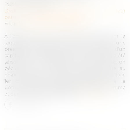
Publié le :
20/12/2022
Droit de la famille, des personnes et de leur
patrimoine
/
Divorce et séparation
Source :
www.lemag-juridique.com
À l’occasion du prononcé d’un divorce dont le
jugement mettait à la charge de l’épouse une
prestation compensatoire sous la forme d’un
capital de 50 000 euros, la Cour de cassation a été
saisie de la contestation de cette sanction
pécuniaire, en ce qu’elle porterait atteinte au
respect des biens, au sens autonome de l'article
1er du premier Protocole additionnel à la
Convention de sauvegarde des droits de l'homme
et des libertés fondamentales...
Lire la suite