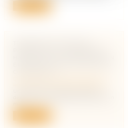
Lire la suite
TRANSFERT, EN COURS DE
PROCÉDURE, DE LA RÉSIDENCE
HABITUELLE DE L’ENFANT VERS UN
ÉTAT TIERS : QUELLE JURIDICTION
COMPÉTENTE ?
Droit de la famille, des personnes et de
leur patrimoine
/
Divorce et séparation
Une juridiction d’un État membre ne
demeure pas compétente pour statuer en
ma...
Lire la suite