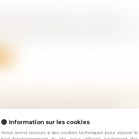
 DU DÉBITEUR, QUEL EST LE SORT DE LA
ON COMPENSATOIRE ALLOUÉE AVANT LE 1-7
 famille, des personnes et de leur patrimoine
écès du débiteur d’une prestation compensatoire en r
ite
ION DE L'ENFANCE : PARUTION DU DÉCRET 
PAGNEMENT DU TIERS DE CONFIANCE
 famille, des personnes et de leur patrimoine
° 2023-826 du 28 août 2023 relatif aux modalités
Information sur les cookies
gnement...
Nous avons recours à des cookies techniques pour assurer le
bon fonctionnement du site, nous utilisons également des