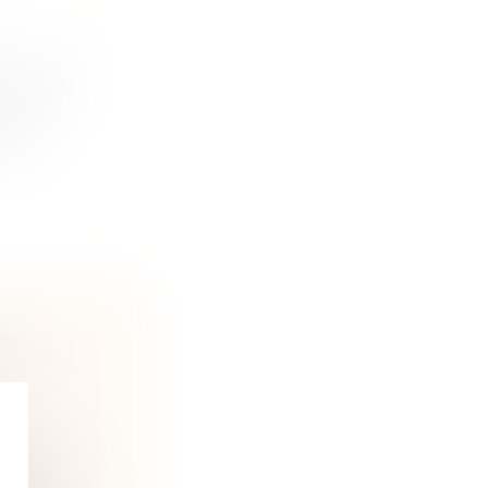
-2000 ?
ente
SUR