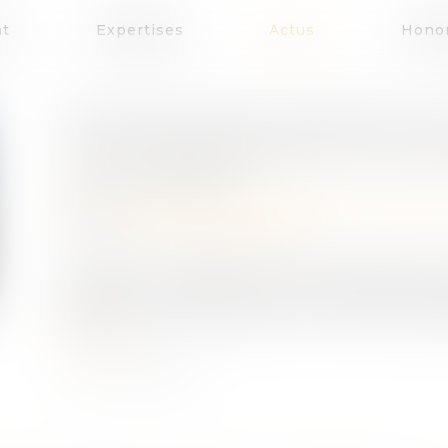
at
Expertises
Actus
Honor
PROTECTION DE L'ENFANCE : 
L'ACCOMPAGNEMENT DU TIERS
Publié le :
05/09/2023
Droit de la famille, des personnes et de leur 
Source :
www.actu-juridique.fr
Le décret n° 2023-826 du 28 août 2023 rela
digne de confiance, de l’accueil durable et 
personne de confiance par un mineur a été pub
la suite