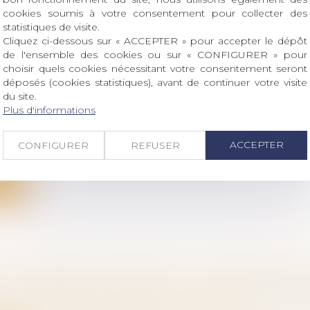
ite
cookies soumis à votre consentement pour collecter des
statistiques de visite.
Cliquez ci-dessous sur « ACCEPTER » pour accepter le dépôt
de l'ensemble des cookies ou sur « CONFIGURER » pour
choisir quels cookies nécessitant votre consentement seront
déposés (cookies statistiques), avant de continuer votre visite
ENT DE RÉGIME MATRIMONIAL : L’OMISSIO
du site.
TS NON COMMUNS N’EST PAS EN SOI FRAUD
Plus d'informations
 famille, des personnes et de leur patrimoine
ation de l’existence d’enfants non communs lors d’un
ACCEPTER
CONFIGURER
REFUSER
 de...
ite
E -CONGÉ DE PATERNITÉ : SA DURÉE PASSE 
 À COMPTER DU 1ER JUILLET | SERVICE-PUBL
 famille, des personnes et de leur patrimoine