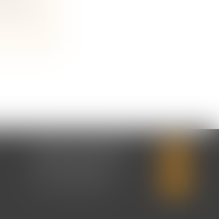
er juillet
CABINET SECONDAIRE
2 rue Montebello
14310 VILLERS-BOCAGE
Tél :
02 31 50 08 82