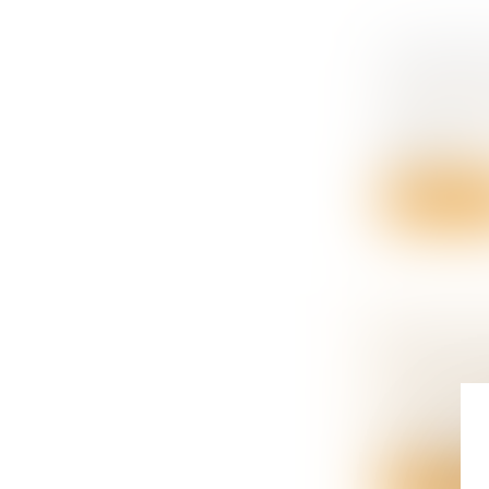
AU DÉCÈS
PRESTATI
Droit de la
Après le d
viagère fi...
Lire la su
PROTECT
L'ACCOM
Droit de la
Le décret n
d’accompa