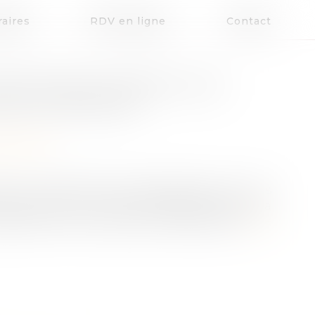
aires
RDV en ligne
Contact
PARUTION DU DÉCRET SUR
 DE CONFIANCE
patrimoine
tif aux modalités d’accompagnement du tiers
bénévole par un tiers et de désignation de la
lié au Journal officiel du 30 août 2023...
Lire