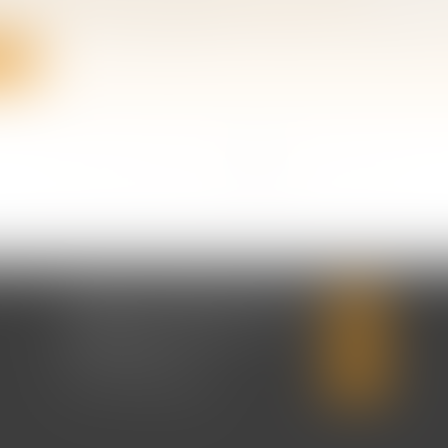
ternité : sa durée passe de 11 à 25 jours à compter du 1
ite
<<
<
...
2
3
4
5
6
7
8
>
>>
CABINET CHRISTINE CORBEL
20 place saint sauveur
14000 CAEN
Tél :
02 31 50 08 82