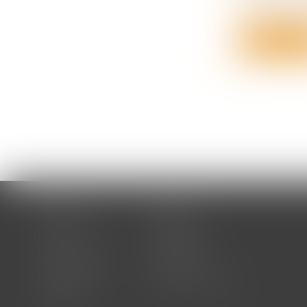
Congé de pa
Lire la su
Accueil
Cabinet
Votre avocat
Expertises
Actus
Honoraires
RDV en ligne
Contact
Plan du site
Mentions légales
Articles