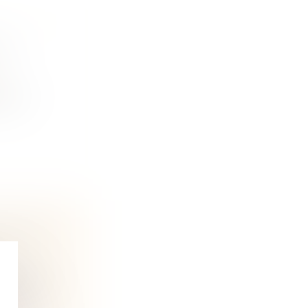
 LA
ivile
VILE ET
ptionnel...