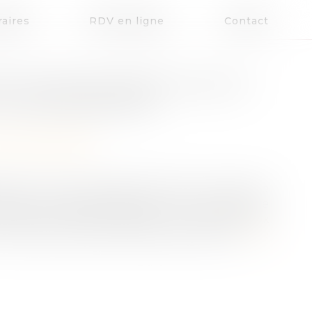
aires
RDV en ligne
Contact
ITUTION DE PARTIE CIVILE ET
 L’ENVIRONNEMENT
la responsabilité
ives est un droit exceptionnel qui en raison, de
ns les limites des articles 2 et 3 du Code de
u Code de l’environnement, qui permet aux
ronnement de se constituer partie civile...
Lire