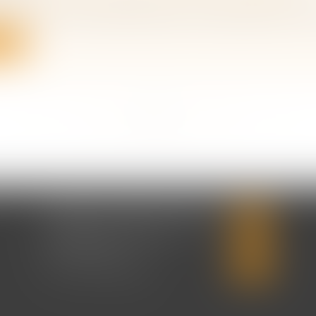
met en lumière la généralisation des risques qu’ils soie
ite
<<
<
...
17
18
19
20
21
22
23
...
>
>>
CABINET CHRISTINE CORBEL
20 place saint sauveur
14000 CAEN
Tél :
02 31 50 08 82