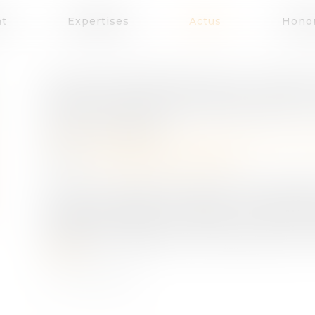
at
Expertises
Actus
Honor
LIMITES PRÉCISES DE LA CONST
ASSOCIATION DE DÉFENSE DE
Publié le :
06/10/2020
Droit des obligations et des suretés
/
Droit de 
Source :
www.gazette-du-palais.fr
L’action civile devant les juridictions répress
sa nature, doit être strictement renfermé da
procédure pénale et l’article L. 142-2 d
associations agréées pour la défense de l’envi
la suite