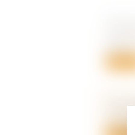
FAIT DE 
CHARGE 
Droit des o
Par un arrê
abandonn..
Lire la su
LIMITES 
ASSOCIA
Droit des o
L’action civ