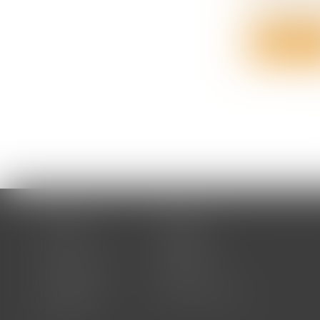
L’actualité 
Lire la su
Accueil
Cabinet
Votre avocat
Expertises
Actus
Honoraires
RDV en ligne
Contact
Plan du site
Mentions légales
Articles