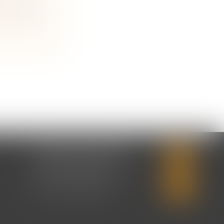
nt sanita...
CABINET SECONDAIRE
2 rue Montebello
14310 VILLERS-BOCAGE
Tél :
02 31 50 08 82