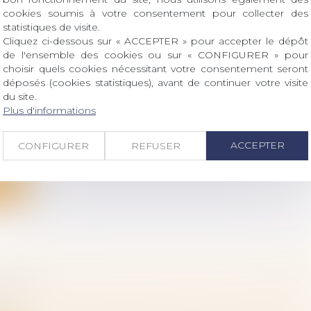
ite
cookies soumis à votre consentement pour collecter des
statistiques de visite.
Cliquez ci-dessous sur « ACCEPTER » pour accepter le dépôt
de l'ensemble des cookies ou sur « CONFIGURER » pour
choisir quels cookies nécessitant votre consentement seront
déposés (cookies statistiques), avant de continuer votre visite
 LA RESPONSABILITÉ ET DES CONTRATS : R
du site.
ISATION 2021-2022
Plus d'informations
bligations et des suretés
/
Droit de la responsabilité
econnue en la matière depuis près d’un demi-siècle, 
ACCEPTER
CONFIGURER
REFUSER
ite
ONSABILITÉ DÉLICTUELLE FACE AUX MESURE
IVES
bligations et des suretés
/
Droit de la responsabilité