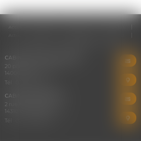
Accueil
Cabinet
Votre avocat
Expertises
Actus
Honoraires
RDV en ligne
Contact
Plan du site
Mentions légales
Articles
CABINET CHRISTINE CORBEL
20 place saint sauveur
14000 CAEN
Tél :
02 31 50 08 82
CABINET SECONDAIRE
2 rue Montebello
14310 VILLERS-BOCAGE
Tél :
02 31 50 08 82