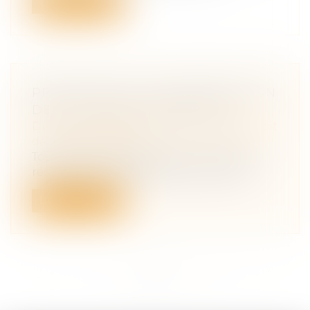
Lire la suite
PRÉCISIONS SUR L’INDEMNISATION
DES VICTIMES D’INFRACTION
Droit des obligations et des suretés
/
Droit
de la responsabilité
Toute personne ayant subi un préjudice
résultant de faits présentant le carac...
Lire la suite
<<
<
...
4
5
6
7
8
9
10
...
>
>>