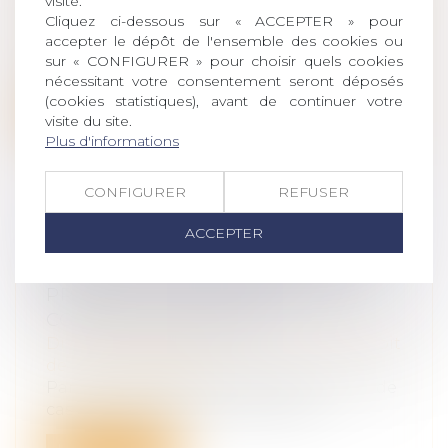
visite.
Droit des obligations et des suretés
/
Droit
Cliquez ci-dessous sur « ACCEPTER » pour
de la responsabilité
accepter le dépôt de l'ensemble des cookies ou
Par un arrêt du 2 novembre 2023, la Cour
sur « CONFIGURER » pour choisir quels cookies
européenne des droits de l’homme se...
nécessitant votre consentement seront déposés
(cookies statistiques), avant de continuer votre
Lire la suite
visite du site.
Plus d'informations
CONFIGURER
REFUSER
ACCEPTER
DÉDUCTION DU PRÉJUDICE DES
ENFANTS DANS LE CALCUL DU
PRÉJUDICE ÉCONOMIQUE DU
CONJOINT SURVIVANT
Droit des obligations et des suretés
/
Droit
de la responsabilité
Par un arrêt du 12 octobre 2023, la Cour de
cassation apporte des précisions...