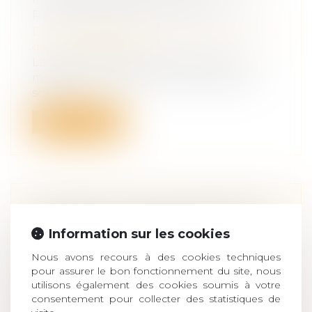
RESPONSABILITÉ POUR FAUTE
Droit des obligations et des suretés
/
Droit
de la responsabilité
La faute reprochée au fabricant d’un
médicament, tirée d'un manquement à
son...
Lire la suite
ERREUR FAUTIVE DE DIAGNOSTIC
PRÉNATAL ET NAISSANCE D’UN
Information sur les cookies
ENFANT HANDICAPÉ : LE
Nous avons recours à des cookies techniques
CHIFFRAGE DU PRÉJUDICE SELON
pour assurer le bon fonctionnement du site, nous
LA COUR EUROPÉENNE DES
utilisons également des cookies soumis à votre
consentement pour collecter des statistiques de
DROITS DE L’HOMME