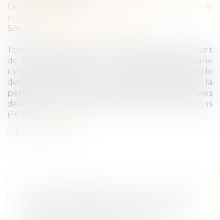
Droit des obligations et des suretés
/
Droit de la
responsabilité
Source :
www.lemag-juridique.com
Toute personne ayant subi un préjudice résultant
de faits présentant le caractère matériel d’une
infraction peut obtenir la réparation intégrale
des dommages qui résultent d’es atteintes à la
personne par le fonds de garantie des victimes
des actes de terrorisme et d’autres infractions
(FGTI)...
Lire la suite
LA RESPONSABILITÉ DU FAIT DES
PRODUITS DÉFECTUEUX N'EXCLUT
PAS L'APPLICATION DE LA